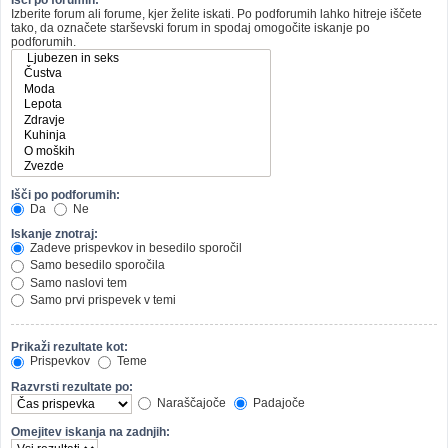
Izberite forum ali forume, kjer želite iskati. Po podforumih lahko hitreje iščete
tako, da označete starševski forum in spodaj omogočite iskanje po
podforumih.
Išči po podforumih:
Da
Ne
Iskanje znotraj:
Zadeve prispevkov in besedilo sporočil
Samo besedilo sporočila
Samo naslovi tem
Samo prvi prispevek v temi
Prikaži rezultate kot:
Prispevkov
Teme
Razvrsti rezultate po:
Naraščajoče
Padajoče
Omejitev iskanja na zadnjih: