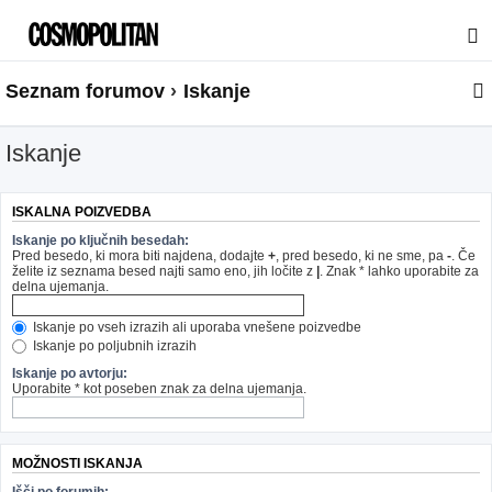
Seznam forumov
Iskanje
Iskanje
ISKALNA POIZVEDBA
Iskanje po ključnih besedah:
Pred besedo, ki mora biti najdena, dodajte
+
, pred besedo, ki ne sme, pa
-
. Če
želite iz seznama besed najti samo eno, jih ločite z
|
. Znak * lahko uporabite za
delna ujemanja.
Iskanje po vseh izrazih ali uporaba vnešene poizvedbe
Iskanje po poljubnih izrazih
Iskanje po avtorju:
Uporabite * kot poseben znak za delna ujemanja.
MOŽNOSTI ISKANJA
Išči po forumih: