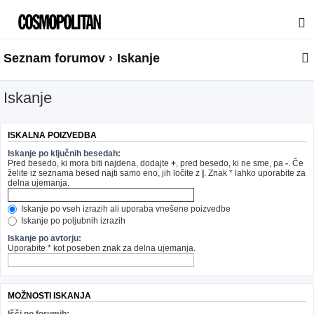
Seznam forumov
Iskanje
Iskanje
ISKALNA POIZVEDBA
Iskanje po ključnih besedah:
Pred besedo, ki mora biti najdena, dodajte
+
, pred besedo, ki ne sme, pa
-
. Če
želite iz seznama besed najti samo eno, jih ločite z
|
. Znak * lahko uporabite za
delna ujemanja.
Iskanje po vseh izrazih ali uporaba vnešene poizvedbe
Iskanje po poljubnih izrazih
Iskanje po avtorju:
Uporabite * kot poseben znak za delna ujemanja.
MOŽNOSTI ISKANJA
Išči po forumih: