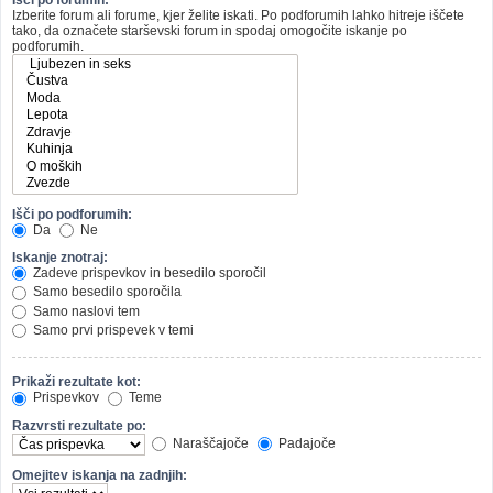
Izberite forum ali forume, kjer želite iskati. Po podforumih lahko hitreje iščete
tako, da označete starševski forum in spodaj omogočite iskanje po
podforumih.
Išči po podforumih:
Da
Ne
Iskanje znotraj:
Zadeve prispevkov in besedilo sporočil
Samo besedilo sporočila
Samo naslovi tem
Samo prvi prispevek v temi
Prikaži rezultate kot:
Prispevkov
Teme
Razvrsti rezultate po:
Naraščajoče
Padajoče
Omejitev iskanja na zadnjih: