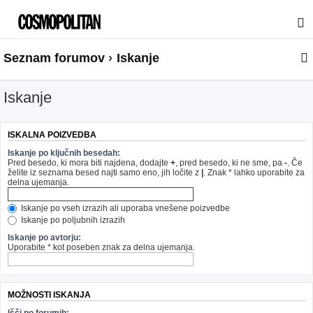
Seznam forumov
Iskanje
Iskanje
ISKALNA POIZVEDBA
Iskanje po ključnih besedah:
Pred besedo, ki mora biti najdena, dodajte
+
, pred besedo, ki ne sme, pa
-
. Če
želite iz seznama besed najti samo eno, jih ločite z
|
. Znak * lahko uporabite za
delna ujemanja.
Iskanje po vseh izrazih ali uporaba vnešene poizvedbe
Iskanje po poljubnih izrazih
Iskanje po avtorju:
Uporabite * kot poseben znak za delna ujemanja.
MOŽNOSTI ISKANJA
Išči po forumih: