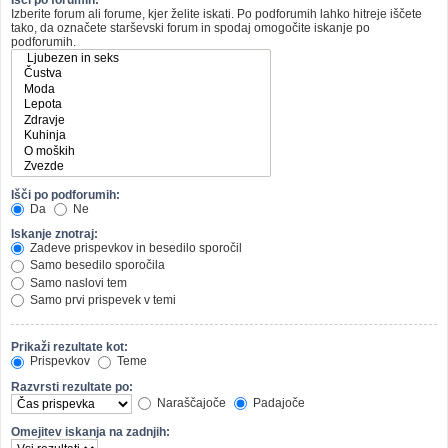
Izberite forum ali forume, kjer želite iskati. Po podforumih lahko hitreje iščete
tako, da označete starševski forum in spodaj omogočite iskanje po
podforumih.
Išči po podforumih:
Da
Ne
Iskanje znotraj:
Zadeve prispevkov in besedilo sporočil
Samo besedilo sporočila
Samo naslovi tem
Samo prvi prispevek v temi
Prikaži rezultate kot:
Prispevkov
Teme
Razvrsti rezultate po:
Naraščajoče
Padajoče
Omejitev iskanja na zadnjih: