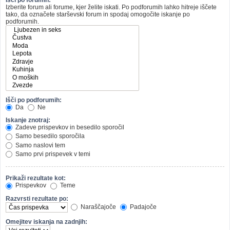
Izberite forum ali forume, kjer želite iskati. Po podforumih lahko hitreje iščete
tako, da označete starševski forum in spodaj omogočite iskanje po
podforumih.
Išči po podforumih:
Da
Ne
Iskanje znotraj:
Zadeve prispevkov in besedilo sporočil
Samo besedilo sporočila
Samo naslovi tem
Samo prvi prispevek v temi
Prikaži rezultate kot:
Prispevkov
Teme
Razvrsti rezultate po:
Naraščajoče
Padajoče
Omejitev iskanja na zadnjih: