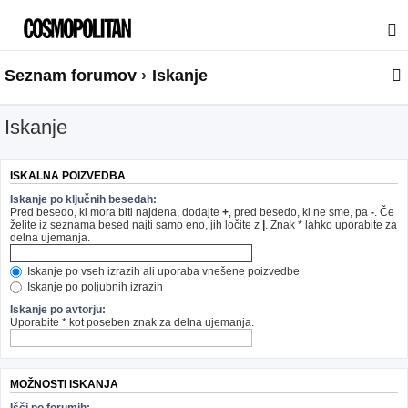
Seznam forumov
Iskanje
Iskanje
ISKALNA POIZVEDBA
Iskanje po ključnih besedah:
Pred besedo, ki mora biti najdena, dodajte
+
, pred besedo, ki ne sme, pa
-
. Če
želite iz seznama besed najti samo eno, jih ločite z
|
. Znak * lahko uporabite za
delna ujemanja.
Iskanje po vseh izrazih ali uporaba vnešene poizvedbe
Iskanje po poljubnih izrazih
Iskanje po avtorju:
Uporabite * kot poseben znak za delna ujemanja.
MOŽNOSTI ISKANJA
Išči po forumih: