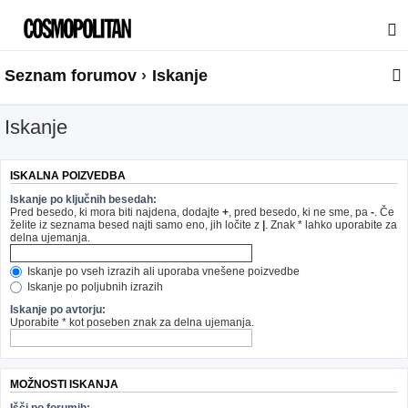
Seznam forumov
Iskanje
Iskanje
ISKALNA POIZVEDBA
Iskanje po ključnih besedah:
Pred besedo, ki mora biti najdena, dodajte
+
, pred besedo, ki ne sme, pa
-
. Če
želite iz seznama besed najti samo eno, jih ločite z
|
. Znak * lahko uporabite za
delna ujemanja.
Iskanje po vseh izrazih ali uporaba vnešene poizvedbe
Iskanje po poljubnih izrazih
Iskanje po avtorju:
Uporabite * kot poseben znak za delna ujemanja.
MOŽNOSTI ISKANJA
Išči po forumih: