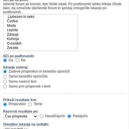
Izberite forum ali forume, kjer želite iskati. Po podforumih lahko hitreje iščete
tako, da označete starševski forum in spodaj omogočite iskanje po
podforumih.
Išči po podforumih:
Da
Ne
Iskanje znotraj:
Zadeve prispevkov in besedilo sporočil
Samo besedilo sporočila
Samo naslovi tem
Samo prvi prispevek v temi
Prikaži rezultate kot:
Prispevkov
Teme
Razvrsti rezultate po:
Naraščajoče
Padajoče
Omejitev iskanja na zadnjih: