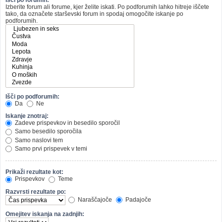
Izberite forum ali forume, kjer želite iskati. Po podforumih lahko hitreje iščete
tako, da označete starševski forum in spodaj omogočite iskanje po
podforumih.
Išči po podforumih:
Da
Ne
Iskanje znotraj:
Zadeve prispevkov in besedilo sporočil
Samo besedilo sporočila
Samo naslovi tem
Samo prvi prispevek v temi
Prikaži rezultate kot:
Prispevkov
Teme
Razvrsti rezultate po:
Naraščajoče
Padajoče
Omejitev iskanja na zadnjih: