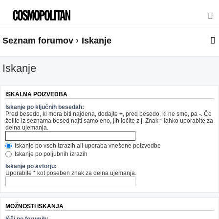
Seznam forumov
Iskanje
Iskanje
ISKALNA POIZVEDBA
Iskanje po ključnih besedah:
Pred besedo, ki mora biti najdena, dodajte
+
, pred besedo, ki ne sme, pa
-
. Če
želite iz seznama besed najti samo eno, jih ločite z
|
. Znak * lahko uporabite za
delna ujemanja.
Iskanje po vseh izrazih ali uporaba vnešene poizvedbe
Iskanje po poljubnih izrazih
Iskanje po avtorju:
Uporabite * kot poseben znak za delna ujemanja.
MOŽNOSTI ISKANJA
Išči po forumih: