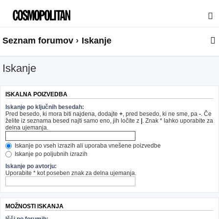
Seznam forumov
Iskanje
Iskanje
ISKALNA POIZVEDBA
Iskanje po ključnih besedah:
Pred besedo, ki mora biti najdena, dodajte
+
, pred besedo, ki ne sme, pa
-
. Če
želite iz seznama besed najti samo eno, jih ločite z
|
. Znak * lahko uporabite za
delna ujemanja.
Iskanje po vseh izrazih ali uporaba vnešene poizvedbe
Iskanje po poljubnih izrazih
Iskanje po avtorju:
Uporabite * kot poseben znak za delna ujemanja.
MOŽNOSTI ISKANJA
Išči po forumih: