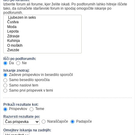
Izberite forum ali forume, kjer želite iskati. Po podforumih lahko hitreje iščete
tako, da označete starševski forum in spodaj omogočite iskanje po
podforumih.
Išči po podforumih:
Da
Ne
Iskanje znotraj:
Zadeve prispevkov in besedilo sporočil
Samo besedilo sporočila
Samo naslovi tem
Samo prvi prispevek v temi
Prikaži rezultate kot:
Prispevkov
Teme
Razvrsti rezultate po:
Naraščajoče
Padajoče
Omejitev iskanja na zadnjih: