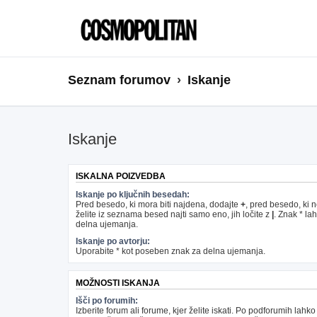
Seznam forumov
Iskanje
Iskanje
ISKALNA POIZVEDBA
Iskanje po ključnih besedah:
Pred besedo, ki mora biti najdena, dodajte
+
, pred besedo, ki 
želite iz seznama besed najti samo eno, jih ločite z
|
. Znak * la
delna ujemanja.
Iskanje po avtorju:
Uporabite * kot poseben znak za delna ujemanja.
MOŽNOSTI ISKANJA
Išči po forumih:
Izberite forum ali forume, kjer želite iskati. Po podforumih lahko 