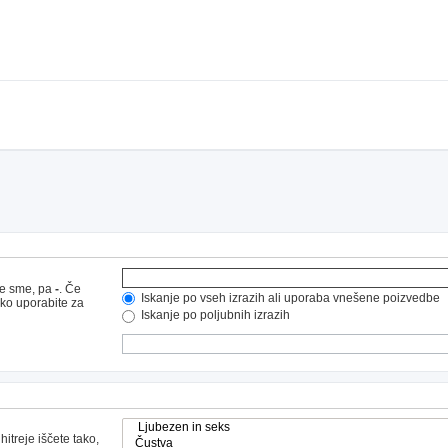
ne sme, pa
-
. Če
Iskanje po vseh izrazih ali uporaba vnešene poizvedbe
hko uporabite za
Iskanje po poljubnih izrazih
hitreje iščete tako,