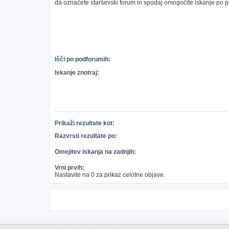
da označete starševski forum in spodaj omogočite iskanje po 
Išči po podforumih:
Iskanje znotraj:
Prikaži rezultate kot:
Razvrsti rezultate po:
Omejitev iskanja na zadnjih:
Vrni prvih:
Nastavite na 0 za prikaz celotne objave.