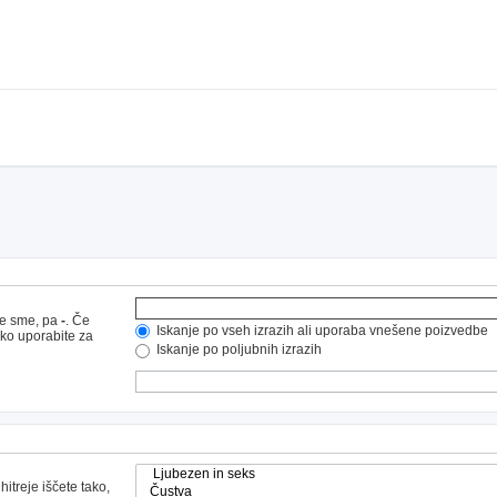
ne sme, pa
-
. Če
Iskanje po vseh izrazih ali uporaba vnešene poizvedbe
hko uporabite za
Iskanje po poljubnih izrazih
hitreje iščete tako,