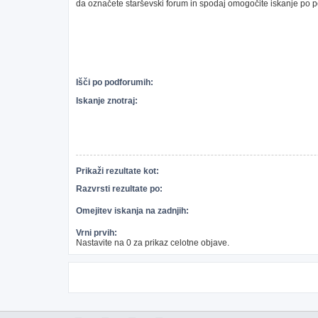
da označete starševski forum in spodaj omogočite iskanje po 
Išči po podforumih:
Iskanje znotraj:
Prikaži rezultate kot:
Razvrsti rezultate po:
Omejitev iskanja na zadnjih:
Vrni prvih:
Nastavite na 0 za prikaz celotne objave.