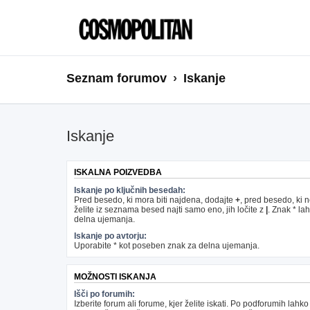
Seznam forumov
Iskanje
Iskanje
ISKALNA POIZVEDBA
Iskanje po ključnih besedah:
Pred besedo, ki mora biti najdena, dodajte
+
, pred besedo, ki 
želite iz seznama besed najti samo eno, jih ločite z
|
. Znak * la
delna ujemanja.
Iskanje po avtorju:
Uporabite * kot poseben znak za delna ujemanja.
MOŽNOSTI ISKANJA
Išči po forumih:
Izberite forum ali forume, kjer želite iskati. Po podforumih lahko 