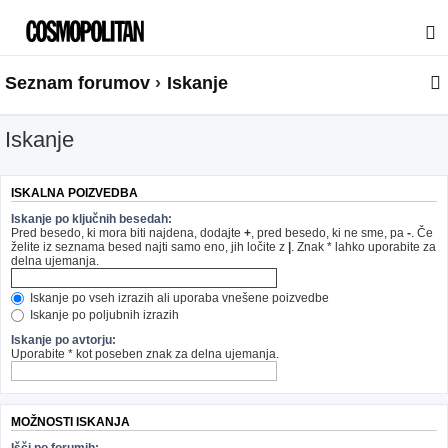
Seznam forumov
Iskanje
Iskanje
ISKALNA POIZVEDBA
Iskanje po ključnih besedah:
Pred besedo, ki mora biti najdena, dodajte
+
, pred besedo, ki ne sme, pa
-
. Če
želite iz seznama besed najti samo eno, jih ločite z
|
. Znak * lahko uporabite za
delna ujemanja.
Iskanje po vseh izrazih ali uporaba vnešene poizvedbe
Iskanje po poljubnih izrazih
Iskanje po avtorju:
Uporabite * kot poseben znak za delna ujemanja.
MOŽNOSTI ISKANJA
Išči po forumih: