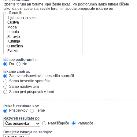
Izberite forum ali forume, kjer želite iskati. Po podforumih lahko hitreje iščete
tako, da označete starševski forum in spodaj omogočite iskanje po
podforumih.
Išči po podforumih:
Da
Ne
Iskanje znotraj:
Zadeve prispevkov in besedilo sporočil
Samo besedilo sporočila
Samo naslovi tem
Samo prvi prispevek v temi
Prikaži rezultate kot:
Prispevkov
Teme
Razvrsti rezultate po:
Naraščajoče
Padajoče
Omejitev iskanja na zadnjih: