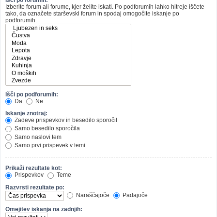
Izberite forum ali forume, kjer želite iskati. Po podforumih lahko hitreje iščete
tako, da označete starševski forum in spodaj omogočite iskanje po
podforumih.
Išči po podforumih:
Da
Ne
Iskanje znotraj:
Zadeve prispevkov in besedilo sporočil
Samo besedilo sporočila
Samo naslovi tem
Samo prvi prispevek v temi
Prikaži rezultate kot:
Prispevkov
Teme
Razvrsti rezultate po:
Naraščajoče
Padajoče
Omejitev iskanja na zadnjih: