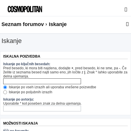
Seznam forumov
Iskanje
Iskanje
ISKALNA POIZVEDBA
Iskanje po ključnih besedah:
Pred besedo, ki mora biti najdena, dodajte
+
, pred besedo, ki ne sme, pa
-
. Če
želite iz seznama besed najti samo eno, jih ločite z
|
. Znak * lahko uporabite za
delna ujemanja.
Iskanje po vseh izrazih ali uporaba vnešene poizvedbe
Iskanje po poljubnih izrazih
Iskanje po avtorju:
Uporabite * kot poseben znak za delna ujemanja.
MOŽNOSTI ISKANJA
Išči po forumih: