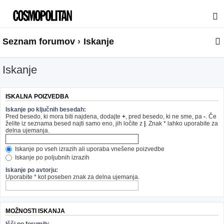
Seznam forumov
Iskanje
Iskanje
ISKALNA POIZVEDBA
Iskanje po ključnih besedah:
Pred besedo, ki mora biti najdena, dodajte
+
, pred besedo, ki ne sme, pa
-
. Če
želite iz seznama besed najti samo eno, jih ločite z
|
. Znak * lahko uporabite za
delna ujemanja.
Iskanje po vseh izrazih ali uporaba vnešene poizvedbe
Iskanje po poljubnih izrazih
Iskanje po avtorju:
Uporabite * kot poseben znak za delna ujemanja.
MOŽNOSTI ISKANJA
Išči po forumih: