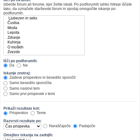
Izberite forum ali forume, kjer želite iskati. Po podforumih lahko hitreje iščete
tako, da označete starševski forum in spodaj omogočite iskanje po
podforumih.
Išči po podforumih:
Da
Ne
Iskanje znotraj:
Zadeve prispevkov in besedilo sporočil
Samo besedilo sporočila
Samo naslovi tem
Samo prvi prispevek v temi
Prikaži rezultate kot:
Prispevkov
Teme
Razvrsti rezultate po:
Naraščajoče
Padajoče
Omejitev iskanja na zadnjih: