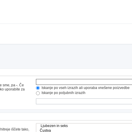
ne sme, pa
-
. Če
Iskanje po vseh izrazih ali uporaba vnešene poizvedbe
hko uporabite za
Iskanje po poljubnih izrazih
hitreje iščete tako,