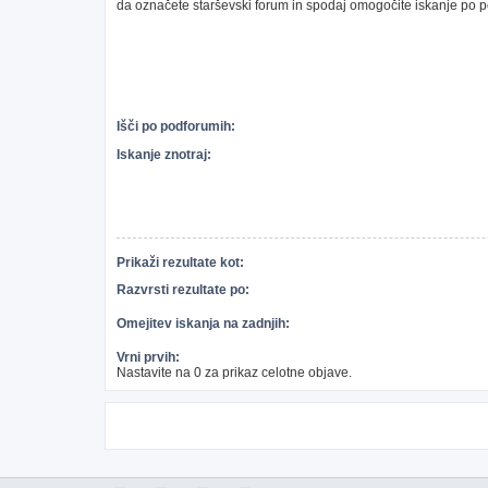
da označete starševski forum in spodaj omogočite iskanje po 
Išči po podforumih:
Iskanje znotraj:
Prikaži rezultate kot:
Razvrsti rezultate po:
Omejitev iskanja na zadnjih:
Vrni prvih:
Nastavite na 0 za prikaz celotne objave.