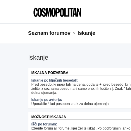
Seznam forumov
Iskanje
Iskanje
ISKALNA POIZVEDBA
Iskanje po ključnih besedah:
Pred besedo, ki mora biti najdena, dodajte
+
, pred besedo, ki 
želite iz seznama besed najti samo eno, jih ločite z
|
. Znak * la
delna ujemanja.
Iskanje po avtorju:
Uporabite * kot poseben znak za delna ujemanja.
MOŽNOSTI ISKANJA
Išči po forumih:
Izberite forum ali forume, kjer želite iskati. Po podforumih lahko 