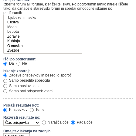
Izberite forum ali forume, kjer želite iskati. Po podforumih lahko hitreje iščete
tako, da označete starševski forum in spodaj omogočite iskanje po
podforumih.
Išči po podforumih:
Da
Ne
Iskanje znotraj:
Zadeve prispevkov in besedilo sporočil
Samo besedilo sporočila
Samo naslovi tem
Samo prvi prispevek v temi
Prikaži rezultate kot:
Prispevkov
Teme
Razvrsti rezultate po:
Naraščajoče
Padajoče
Omejitev iskanja na zadnjih: