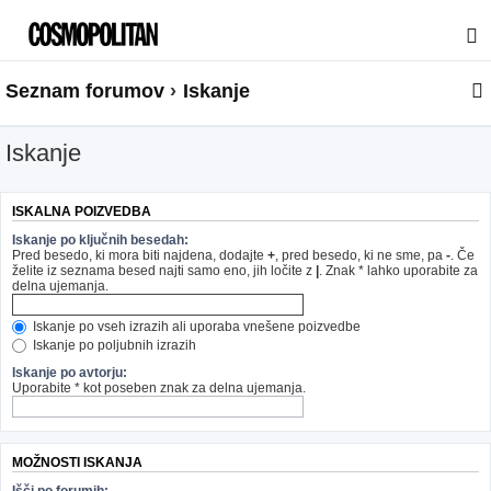
Seznam forumov
Iskanje
Iskanje
ISKALNA POIZVEDBA
Iskanje po ključnih besedah:
Pred besedo, ki mora biti najdena, dodajte
+
, pred besedo, ki ne sme, pa
-
. Če
želite iz seznama besed najti samo eno, jih ločite z
|
. Znak * lahko uporabite za
delna ujemanja.
Iskanje po vseh izrazih ali uporaba vnešene poizvedbe
Iskanje po poljubnih izrazih
Iskanje po avtorju:
Uporabite * kot poseben znak za delna ujemanja.
MOŽNOSTI ISKANJA
Išči po forumih: