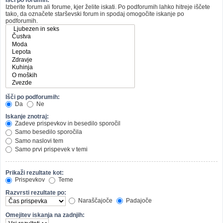
Izberite forum ali forume, kjer želite iskati. Po podforumih lahko hitreje iščete
tako, da označete starševski forum in spodaj omogočite iskanje po
podforumih.
Išči po podforumih:
Da
Ne
Iskanje znotraj:
Zadeve prispevkov in besedilo sporočil
Samo besedilo sporočila
Samo naslovi tem
Samo prvi prispevek v temi
Prikaži rezultate kot:
Prispevkov
Teme
Razvrsti rezultate po:
Naraščajoče
Padajoče
Omejitev iskanja na zadnjih: