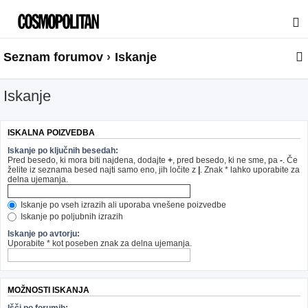
Seznam forumov
Iskanje
Iskanje
ISKALNA POIZVEDBA
Iskanje po ključnih besedah:
Pred besedo, ki mora biti najdena, dodajte
+
, pred besedo, ki ne sme, pa
-
. Če
želite iz seznama besed najti samo eno, jih ločite z
|
. Znak * lahko uporabite za
delna ujemanja.
Iskanje po vseh izrazih ali uporaba vnešene poizvedbe
Iskanje po poljubnih izrazih
Iskanje po avtorju:
Uporabite * kot poseben znak za delna ujemanja.
MOŽNOSTI ISKANJA
Išči po forumih: