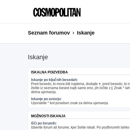
Seznam forumov
Iskanje
Iskanje
ISKALNA POIZVEDBA
Iskanje po ključnih besedah:
Pred besedo, ki mora biti najdena, dodajte
+
, pred besedo, ki 
želite iz seznama besed najti samo eno, jih ločite z
|
. Znak * la
delna ujemanja.
Iskanje po avtorju:
Uporabite * kot poseben znak za delna ujemanja.
MOŽNOSTI ISKANJA
Išči po forumih:
Izberite forum ali forume, kjer želite iskati. Po podforumih lahko 