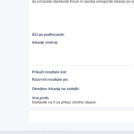
da označete starševski forum in spodaj omogočite iskanje po 
Išči po podforumih:
Iskanje znotraj:
Prikaži rezultate kot:
Razvrsti rezultate po:
Omejitev iskanja na zadnjih:
Vrni prvih:
Nastavite na 0 za prikaz celotne objave.