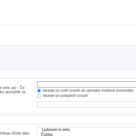
ne sme, pa
-
. Če
Iskanje po vseh izrazih ali uporaba vnešene poizvedbe
hko uporabite za
Iskanje po poljubnih izrazih
hitreje iščete tako,