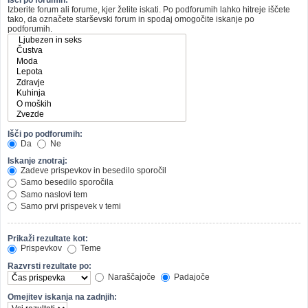
Izberite forum ali forume, kjer želite iskati. Po podforumih lahko hitreje iščete
tako, da označete starševski forum in spodaj omogočite iskanje po
podforumih.
Išči po podforumih:
Da
Ne
Iskanje znotraj:
Zadeve prispevkov in besedilo sporočil
Samo besedilo sporočila
Samo naslovi tem
Samo prvi prispevek v temi
Prikaži rezultate kot:
Prispevkov
Teme
Razvrsti rezultate po:
Naraščajoče
Padajoče
Omejitev iskanja na zadnjih: