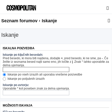
Seznam forumov
Iskanje
Iskanje
ISKALNA POIZVEDBA
Iskanje po ključnih besedah:
Pred besedo, ki mora biti najdena, dodajte
+
, pred besedo, ki ne sme, pa
-
. Če
želite iz seznama besed najti samo eno, jih ločite z
|
. Znak * lahko uporabite za
delna ujemanja.
Iskanje po vseh izrazih ali uporaba vnešene poizvedbe
Iskanje po poljubnih izrazih
Iskanje po avtorju:
Uporabite * kot poseben znak za delna ujemanja.
MOŽNOSTI ISKANJA
Išči po forumih: