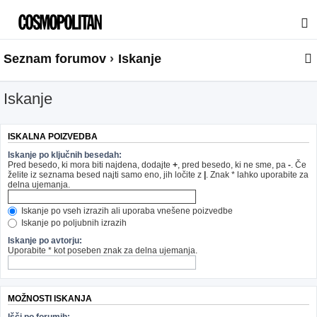
Seznam forumov
Iskanje
Iskanje
ISKALNA POIZVEDBA
Iskanje po ključnih besedah:
Pred besedo, ki mora biti najdena, dodajte
+
, pred besedo, ki ne sme, pa
-
. Če
želite iz seznama besed najti samo eno, jih ločite z
|
. Znak * lahko uporabite za
delna ujemanja.
Iskanje po vseh izrazih ali uporaba vnešene poizvedbe
Iskanje po poljubnih izrazih
Iskanje po avtorju:
Uporabite * kot poseben znak za delna ujemanja.
MOŽNOSTI ISKANJA
Išči po forumih: