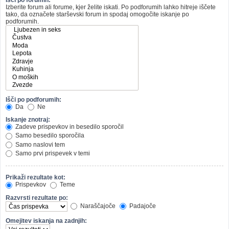
Izberite forum ali forume, kjer želite iskati. Po podforumih lahko hitreje iščete
tako, da označete starševski forum in spodaj omogočite iskanje po
podforumih.
Išči po podforumih:
Da
Ne
Iskanje znotraj:
Zadeve prispevkov in besedilo sporočil
Samo besedilo sporočila
Samo naslovi tem
Samo prvi prispevek v temi
Prikaži rezultate kot:
Prispevkov
Teme
Razvrsti rezultate po:
Naraščajoče
Padajoče
Omejitev iskanja na zadnjih: