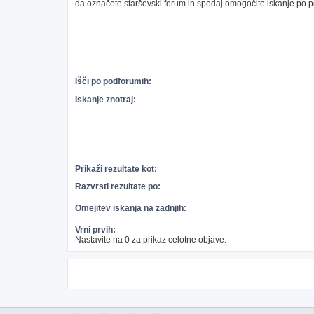
da označete starševski forum in spodaj omogočite iskanje po 
Išči po podforumih:
Iskanje znotraj:
Prikaži rezultate kot:
Razvrsti rezultate po:
Omejitev iskanja na zadnjih:
Vrni prvih:
Nastavite na 0 za prikaz celotne objave.