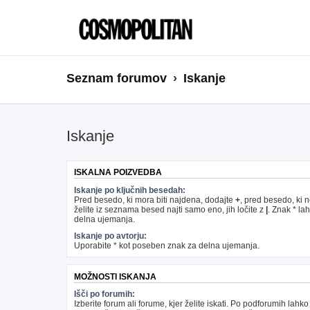
Seznam forumov
Iskanje
Iskanje
ISKALNA POIZVEDBA
Iskanje po ključnih besedah:
Pred besedo, ki mora biti najdena, dodajte
+
, pred besedo, ki 
želite iz seznama besed najti samo eno, jih ločite z
|
. Znak * la
delna ujemanja.
Iskanje po avtorju:
Uporabite * kot poseben znak za delna ujemanja.
MOŽNOSTI ISKANJA
Išči po forumih:
Izberite forum ali forume, kjer želite iskati. Po podforumih lahko 