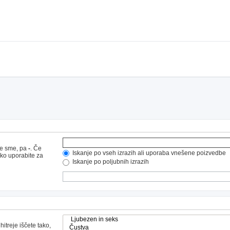
ne sme, pa
-
. Če
Iskanje po vseh izrazih ali uporaba vnešene poizvedbe
hko uporabite za
Iskanje po poljubnih izrazih
hitreje iščete tako,