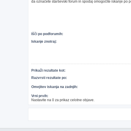
da označete starševski forum in spodaj omogočite iskanje po 
Išči po podforumih:
Iskanje znotraj:
Prikaži rezultate kot:
Razvrsti rezultate po:
Omejitev iskanja na zadnjih:
Vrni prvih:
Nastavite na 0 za prikaz celotne objave.