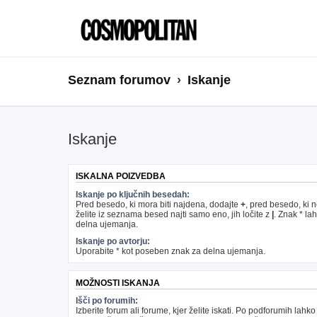
Seznam forumov
Iskanje
Iskanje
ISKALNA POIZVEDBA
Iskanje po ključnih besedah:
Pred besedo, ki mora biti najdena, dodajte
+
, pred besedo, ki 
želite iz seznama besed najti samo eno, jih ločite z
|
. Znak * la
delna ujemanja.
Iskanje po avtorju:
Uporabite * kot poseben znak za delna ujemanja.
MOŽNOSTI ISKANJA
Išči po forumih:
Izberite forum ali forume, kjer želite iskati. Po podforumih lahko 