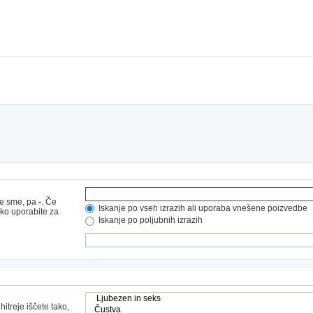
ne sme, pa
-
. Če
Iskanje po vseh izrazih ali uporaba vnešene poizvedbe
hko uporabite za
Iskanje po poljubnih izrazih
hitreje iščete tako,