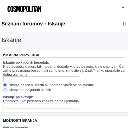
Seznam forumov
Iskanje
Iskanje
ISKALNA POIZVEDBA
Iskanje po ključnih besedah:
Pred besedo, ki mora biti najdena, dodajte
+
, pred besedo, ki ne sme, pa
-
. Če
želite iz seznama besed najti samo eno, jih ločite z
|
. Znak * lahko uporabite za
delna ujemanja.
Iskanje po vseh izrazih ali uporaba vnešene poizvedbe
Iskanje po poljubnih izrazih
Iskanje po avtorju:
Uporabite * kot poseben znak za delna ujemanja.
MOŽNOSTI ISKANJA
Išči po forumih: