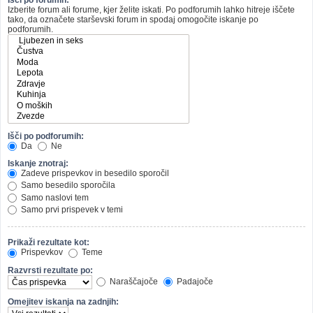
Izberite forum ali forume, kjer želite iskati. Po podforumih lahko hitreje iščete
tako, da označete starševski forum in spodaj omogočite iskanje po
podforumih.
Išči po podforumih:
Da
Ne
Iskanje znotraj:
Zadeve prispevkov in besedilo sporočil
Samo besedilo sporočila
Samo naslovi tem
Samo prvi prispevek v temi
Prikaži rezultate kot:
Prispevkov
Teme
Razvrsti rezultate po:
Naraščajoče
Padajoče
Omejitev iskanja na zadnjih: