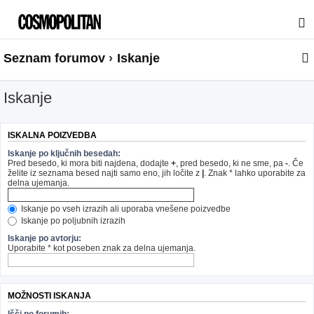
Seznam forumov
Iskanje
Iskanje
ISKALNA POIZVEDBA
Iskanje po ključnih besedah:
Pred besedo, ki mora biti najdena, dodajte
+
, pred besedo, ki ne sme, pa
-
. Če
želite iz seznama besed najti samo eno, jih ločite z
|
. Znak * lahko uporabite za
delna ujemanja.
Iskanje po vseh izrazih ali uporaba vnešene poizvedbe
Iskanje po poljubnih izrazih
Iskanje po avtorju:
Uporabite * kot poseben znak za delna ujemanja.
MOŽNOSTI ISKANJA
Išči po forumih: