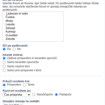
Izberite forum ali forume, kjer želite iskati. Po podforumih lahko hitreje iščete
tako, da označete starševski forum in spodaj omogočite iskanje po
podforumih.
Išči po podforumih:
Da
Ne
Iskanje znotraj:
Zadeve prispevkov in besedilo sporočil
Samo besedilo sporočila
Samo naslovi tem
Samo prvi prispevek v temi
Prikaži rezultate kot:
Prispevkov
Teme
Razvrsti rezultate po:
Naraščajoče
Padajoče
Omejitev iskanja na zadnjih: