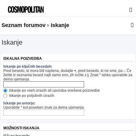
Seznam forumov
Iskanje
Iskanje
ISKALNA POIZVEDBA
Iskanje po ključnih besedah:
Pred besedo, ki mora biti najdena, dodajte
+
, pred besedo, ki ne sme, pa
-
. Če
želite iz seznama besed najti samo eno, jih ločite z
|
. Znak * lahko uporabite za
delna ujemanja.
Iskanje po vseh izrazih ali uporaba vnešene poizvedbe
Iskanje po poljubnih izrazih
Iskanje po avtorju:
Uporabite * kot poseben znak za delna ujemanja.
MOŽNOSTI ISKANJA
Išči po forumih: