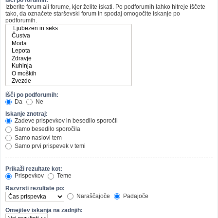
Izberite forum ali forume, kjer želite iskati. Po podforumih lahko hitreje iščete
tako, da označete starševski forum in spodaj omogočite iskanje po
podforumih.
Išči po podforumih:
Da
Ne
Iskanje znotraj:
Zadeve prispevkov in besedilo sporočil
Samo besedilo sporočila
Samo naslovi tem
Samo prvi prispevek v temi
Prikaži rezultate kot:
Prispevkov
Teme
Razvrsti rezultate po:
Naraščajoče
Padajoče
Omejitev iskanja na zadnjih: