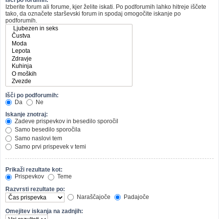
Izberite forum ali forume, kjer želite iskati. Po podforumih lahko hitreje iščete
tako, da označete starševski forum in spodaj omogočite iskanje po
podforumih.
Išči po podforumih:
Da
Ne
Iskanje znotraj:
Zadeve prispevkov in besedilo sporočil
Samo besedilo sporočila
Samo naslovi tem
Samo prvi prispevek v temi
Prikaži rezultate kot:
Prispevkov
Teme
Razvrsti rezultate po:
Naraščajoče
Padajoče
Omejitev iskanja na zadnjih: