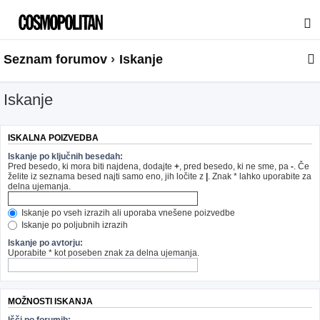
Seznam forumov
Iskanje
Iskanje
ISKALNA POIZVEDBA
Iskanje po ključnih besedah:
Pred besedo, ki mora biti najdena, dodajte
+
, pred besedo, ki ne sme, pa
-
. Če
želite iz seznama besed najti samo eno, jih ločite z
|
. Znak * lahko uporabite za
delna ujemanja.
Iskanje po vseh izrazih ali uporaba vnešene poizvedbe
Iskanje po poljubnih izrazih
Iskanje po avtorju:
Uporabite * kot poseben znak za delna ujemanja.
MOŽNOSTI ISKANJA
Išči po forumih: