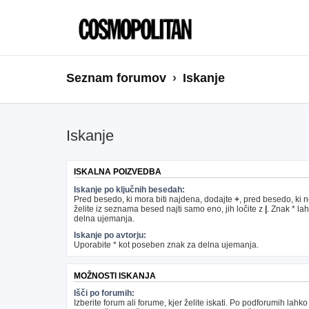
Seznam forumov
Iskanje
Iskanje
ISKALNA POIZVEDBA
Iskanje po ključnih besedah:
Pred besedo, ki mora biti najdena, dodajte
+
, pred besedo, ki 
želite iz seznama besed najti samo eno, jih ločite z
|
. Znak * la
delna ujemanja.
Iskanje po avtorju:
Uporabite * kot poseben znak za delna ujemanja.
MOŽNOSTI ISKANJA
Išči po forumih:
Izberite forum ali forume, kjer želite iskati. Po podforumih lahko 