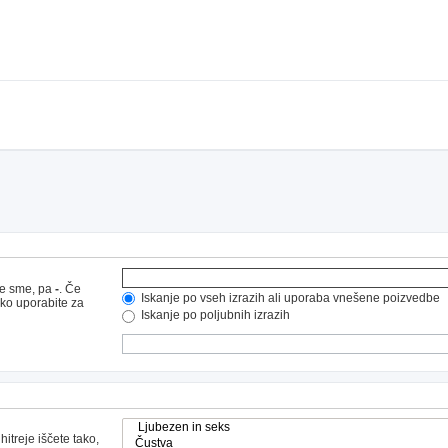
ne sme, pa
-
. Če
Iskanje po vseh izrazih ali uporaba vnešene poizvedbe
hko uporabite za
Iskanje po poljubnih izrazih
hitreje iščete tako,