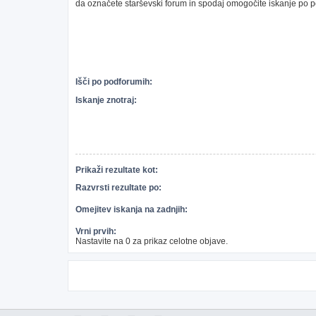
da označete starševski forum in spodaj omogočite iskanje po 
Išči po podforumih:
Iskanje znotraj:
Prikaži rezultate kot:
Razvrsti rezultate po:
Omejitev iskanja na zadnjih:
Vrni prvih:
Nastavite na 0 za prikaz celotne objave.