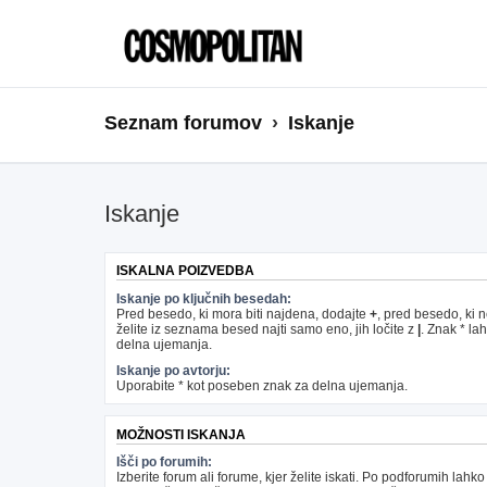
Seznam forumov
Iskanje
Iskanje
ISKALNA POIZVEDBA
Iskanje po ključnih besedah:
Pred besedo, ki mora biti najdena, dodajte
+
, pred besedo, ki 
želite iz seznama besed najti samo eno, jih ločite z
|
. Znak * la
delna ujemanja.
Iskanje po avtorju:
Uporabite * kot poseben znak za delna ujemanja.
MOŽNOSTI ISKANJA
Išči po forumih:
Izberite forum ali forume, kjer želite iskati. Po podforumih lahko 