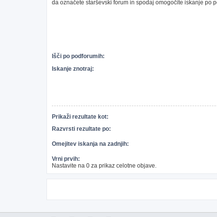
da označete starševski forum in spodaj omogočite iskanje po 
Išči po podforumih:
Iskanje znotraj:
Prikaži rezultate kot:
Razvrsti rezultate po:
Omejitev iskanja na zadnjih:
Vrni prvih:
Nastavite na 0 za prikaz celotne objave.