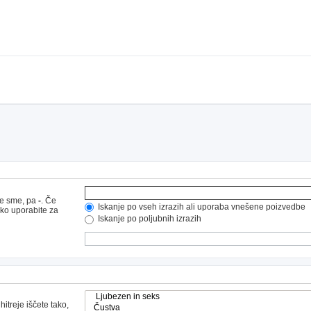
ne sme, pa
-
. Če
Iskanje po vseh izrazih ali uporaba vnešene poizvedbe
hko uporabite za
Iskanje po poljubnih izrazih
hitreje iščete tako,