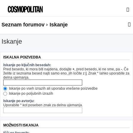
Seznam forumov
Iskanje
Iskanje
ISKALNA POIZVEDBA
Iskanje po ključnih besedah:
Pred besedo, ki mora biti najdena, dodajte
+
, pred besedo, ki ne sme, pa
-
. Če
želite iz seznama besed najti samo eno, jih ločite z
|
. Znak * lahko uporabite za
delna ujemanja.
Iskanje po vseh izrazih ali uporaba vnešene poizvedbe
Iskanje po poljubnih izrazih
Iskanje po avtorju:
Uporabite * kot poseben znak za delna ujemanja.
MOŽNOSTI ISKANJA
Išči po forumih: