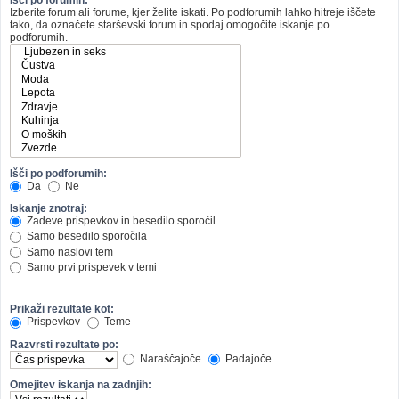
Izberite forum ali forume, kjer želite iskati. Po podforumih lahko hitreje iščete
tako, da označete starševski forum in spodaj omogočite iskanje po
podforumih.
Išči po podforumih:
Da
Ne
Iskanje znotraj:
Zadeve prispevkov in besedilo sporočil
Samo besedilo sporočila
Samo naslovi tem
Samo prvi prispevek v temi
Prikaži rezultate kot:
Prispevkov
Teme
Razvrsti rezultate po:
Naraščajoče
Padajoče
Omejitev iskanja na zadnjih: