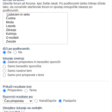
Izberite forum ali forume, kjer želite iskati. Po podforumih lahko hitreje iščete
tako, da označete starševski forum in spodaj omogočite iskanje po
podforumih.
Išči po podforumih:
Da
Ne
Iskanje znotraj:
Zadeve prispevkov in besedilo sporočil
Samo besedilo sporočila
Samo naslovi tem
Samo prvi prispevek v temi
Prikaži rezultate kot:
Prispevkov
Teme
Razvrsti rezultate po:
Naraščajoče
Padajoče
Omejitev iskanja na zadnjih: