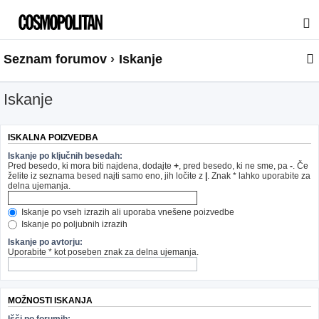
Seznam forumov
Iskanje
Iskanje
ISKALNA POIZVEDBA
Iskanje po ključnih besedah:
Pred besedo, ki mora biti najdena, dodajte
+
, pred besedo, ki ne sme, pa
-
. Če
želite iz seznama besed najti samo eno, jih ločite z
|
. Znak * lahko uporabite za
delna ujemanja.
Iskanje po vseh izrazih ali uporaba vnešene poizvedbe
Iskanje po poljubnih izrazih
Iskanje po avtorju:
Uporabite * kot poseben znak za delna ujemanja.
MOŽNOSTI ISKANJA
Išči po forumih: