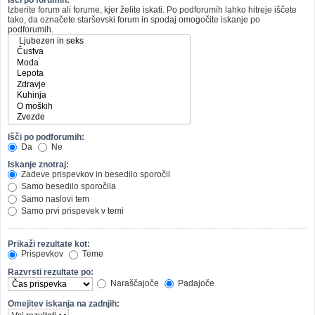
Izberite forum ali forume, kjer želite iskati. Po podforumih lahko hitreje iščete
tako, da označete starševski forum in spodaj omogočite iskanje po
podforumih.
Išči po podforumih:
Da
Ne
Iskanje znotraj:
Zadeve prispevkov in besedilo sporočil
Samo besedilo sporočila
Samo naslovi tem
Samo prvi prispevek v temi
Prikaži rezultate kot:
Prispevkov
Teme
Razvrsti rezultate po:
Naraščajoče
Padajoče
Omejitev iskanja na zadnjih: