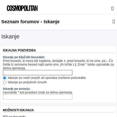
Seznam forumov
Iskanje
Iskanje
ISKALNA POIZVEDBA
Iskanje po ključnih besedah:
Pred besedo, ki mora biti najdena, dodajte
+
, pred besedo, ki ne sme, pa
-
. Če
želite iz seznama besed najti samo eno, jih ločite z
|
. Znak * lahko uporabite za
delna ujemanja.
Iskanje po vseh izrazih ali uporaba vnešene poizvedbe
Iskanje po poljubnih izrazih
Iskanje po avtorju:
Uporabite * kot poseben znak za delna ujemanja.
MOŽNOSTI ISKANJA
Išči po forumih: