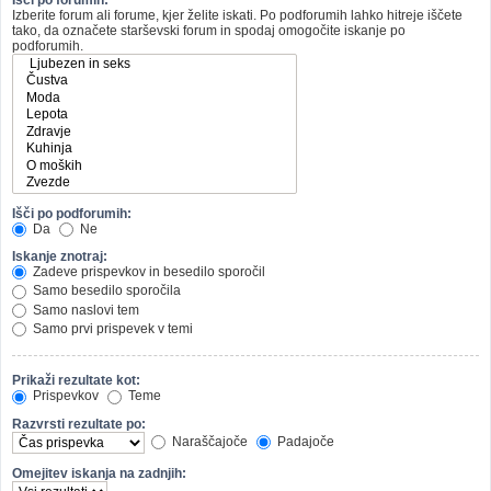
Izberite forum ali forume, kjer želite iskati. Po podforumih lahko hitreje iščete
tako, da označete starševski forum in spodaj omogočite iskanje po
podforumih.
Išči po podforumih:
Da
Ne
Iskanje znotraj:
Zadeve prispevkov in besedilo sporočil
Samo besedilo sporočila
Samo naslovi tem
Samo prvi prispevek v temi
Prikaži rezultate kot:
Prispevkov
Teme
Razvrsti rezultate po:
Naraščajoče
Padajoče
Omejitev iskanja na zadnjih: