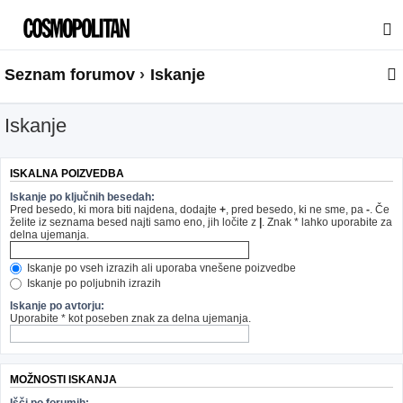
Seznam forumov
Iskanje
Iskanje
ISKALNA POIZVEDBA
Iskanje po ključnih besedah:
Pred besedo, ki mora biti najdena, dodajte
+
, pred besedo, ki ne sme, pa
-
. Če
želite iz seznama besed najti samo eno, jih ločite z
|
. Znak * lahko uporabite za
delna ujemanja.
Iskanje po vseh izrazih ali uporaba vnešene poizvedbe
Iskanje po poljubnih izrazih
Iskanje po avtorju:
Uporabite * kot poseben znak za delna ujemanja.
MOŽNOSTI ISKANJA
Išči po forumih: