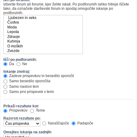
Izberite forum ali forume, kjer želite iskati. Po podforumih lahko hitreje iščete
tako, da označete starševski forum in spodaj omogočite iskanje po
podforumih.
Išči po podforumih:
Da
Ne
Iskanje znotraj:
Zadeve prispevkov in besedilo sporočil
Samo besedilo sporočila
Samo naslovi tem
Samo prvi prispevek v temi
Prikaži rezultate kot:
Prispevkov
Teme
Razvrsti rezultate po:
Naraščajoče
Padajoče
Omejitev iskanja na zadnjih: