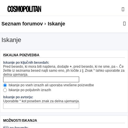
Seznam forumov
Iskanje
Iskanje
ISKALNA POIZVEDBA
Iskanje po ključnih besedah:
Pred besedo, ki mora biti najdena, dodajte
+
, pred besedo, ki ne sme, pa
-
. Če
želite iz seznama besed najti samo eno, jih ločite z
|
. Znak * lahko uporabite za
delna ujemanja.
Iskanje po vseh izrazih ali uporaba vnešene poizvedbe
Iskanje po poljubnih izrazih
Iskanje po avtorju:
Uporabite * kot poseben znak za delna ujemanja.
MOŽNOSTI ISKANJA
Išči po forumih: