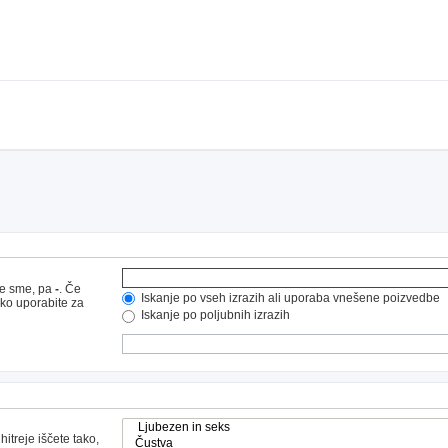
ne sme, pa
-
. Če
Iskanje po vseh izrazih ali uporaba vnešene poizvedbe
hko uporabite za
Iskanje po poljubnih izrazih
hitreje iščete tako,