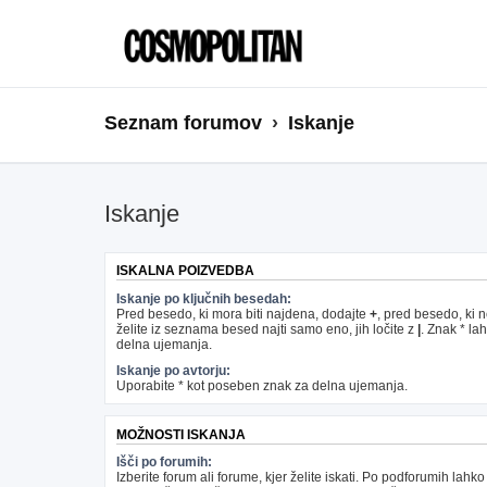
Seznam forumov
Iskanje
Iskanje
ISKALNA POIZVEDBA
Iskanje po ključnih besedah:
Pred besedo, ki mora biti najdena, dodajte
+
, pred besedo, ki 
želite iz seznama besed najti samo eno, jih ločite z
|
. Znak * la
delna ujemanja.
Iskanje po avtorju:
Uporabite * kot poseben znak za delna ujemanja.
MOŽNOSTI ISKANJA
Išči po forumih:
Izberite forum ali forume, kjer želite iskati. Po podforumih lahko 