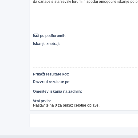
da označete starševski forum in spodaj omogočite iskanje po 
Išči po podforumih:
Iskanje znotraj:
Prikaži rezultate kot:
Razvrsti rezultate po:
Omejitev iskanja na zadnjih:
Vrni prvih:
Nastavite na 0 za prikaz celotne objave.