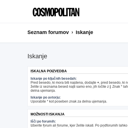
Seznam forumov
Iskanje
Iskanje
ISKALNA POIZVEDBA
Iskanje po ključnih besedah:
Pred besedo, ki mora biti najdena, dodajte
+
, pred besedo, ki 
želite iz seznama besed najti samo eno, jih ločite z
|
. Znak * la
delna ujemanja.
Iskanje po avtorju:
Uporabite * kot poseben znak za delna ujemanja.
MOŽNOSTI ISKANJA
Išči po forumih:
Izberite forum ali forume, kjer želite iskati. Po podforumih lahko 