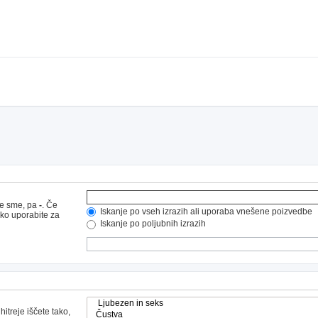
ne sme, pa
-
. Če
Iskanje po vseh izrazih ali uporaba vnešene poizvedbe
hko uporabite za
Iskanje po poljubnih izrazih
hitreje iščete tako,