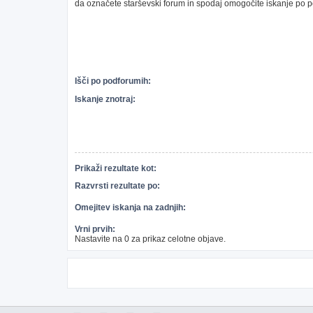
da označete starševski forum in spodaj omogočite iskanje po 
Išči po podforumih:
Iskanje znotraj:
Prikaži rezultate kot:
Razvrsti rezultate po:
Omejitev iskanja na zadnjih:
Vrni prvih:
Nastavite na 0 za prikaz celotne objave.