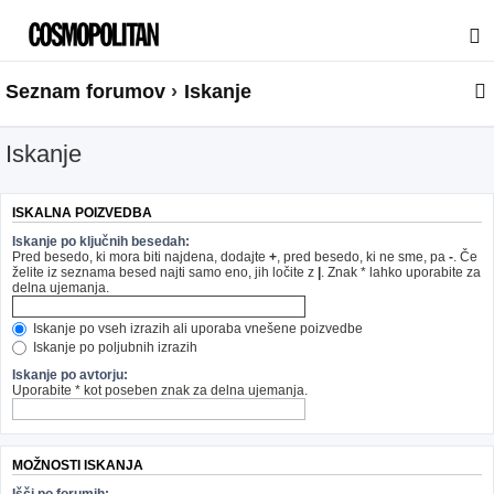
Seznam forumov
Iskanje
Iskanje
ISKALNA POIZVEDBA
Iskanje po ključnih besedah:
Pred besedo, ki mora biti najdena, dodajte
+
, pred besedo, ki ne sme, pa
-
. Če
želite iz seznama besed najti samo eno, jih ločite z
|
. Znak * lahko uporabite za
delna ujemanja.
Iskanje po vseh izrazih ali uporaba vnešene poizvedbe
Iskanje po poljubnih izrazih
Iskanje po avtorju:
Uporabite * kot poseben znak za delna ujemanja.
MOŽNOSTI ISKANJA
Išči po forumih: