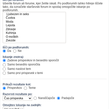
Izberite forum ali forume, kjer želite iskati. Po podforumih lahko hitreje iščete
tako, da označete starševski forum in spodaj omogočite iskanje po
podforumih.
Išči po podforumih:
Da
Ne
Iskanje znotraj:
Zadeve prispevkov in besedilo sporočil
Samo besedilo sporočila
Samo naslovi tem
Samo prvi prispevek v temi
Prikaži rezultate kot:
Prispevkov
Teme
Razvrsti rezultate po:
Naraščajoče
Padajoče
Omejitev iskanja na zadnjih: