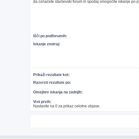
da označete starševski forum in spodaj omogočite iskanje po 
Išči po podforumih:
Iskanje znotraj:
Prikaži rezultate kot:
Razvrsti rezultate po:
Omejitev iskanja na zadnjih:
Vrni prvih:
Nastavite na 0 za prikaz celotne objave.