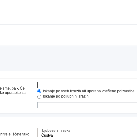
ne sme, pa
-
. Če
Iskanje po vseh izrazih ali uporaba vnešene poizvedbe
hko uporabite za
Iskanje po poljubnih izrazih
hitreje iščete tako,