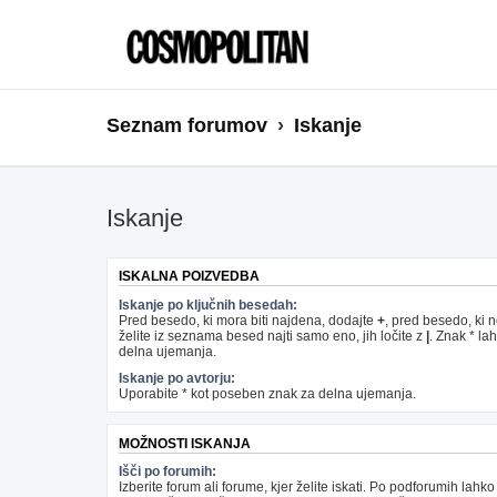
Seznam forumov
Iskanje
Iskanje
ISKALNA POIZVEDBA
Iskanje po ključnih besedah:
Pred besedo, ki mora biti najdena, dodajte
+
, pred besedo, ki 
želite iz seznama besed najti samo eno, jih ločite z
|
. Znak * la
delna ujemanja.
Iskanje po avtorju:
Uporabite * kot poseben znak za delna ujemanja.
MOŽNOSTI ISKANJA
Išči po forumih:
Izberite forum ali forume, kjer želite iskati. Po podforumih lahko 