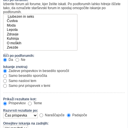
Izberite forum ali forume, kjer želite iskati. Po podforumih lahko hitreje iščete
tako, da označete starševski forum in spodaj omogočite iskanje po
podforumih.
Išči po podforumih:
Da
Ne
Iskanje znotraj:
Zadeve prispevkov in besedilo sporočil
Samo besedilo sporočila
Samo naslovi tem
Samo prvi prispevek v temi
Prikaži rezultate kot:
Prispevkov
Teme
Razvrsti rezultate po:
Naraščajoče
Padajoče
Omejitev iskanja na zadnjih: