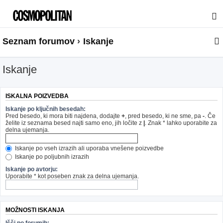
Seznam forumov
Iskanje
Iskanje
ISKALNA POIZVEDBA
Iskanje po ključnih besedah:
Pred besedo, ki mora biti najdena, dodajte
+
, pred besedo, ki ne sme, pa
-
. Če
želite iz seznama besed najti samo eno, jih ločite z
|
. Znak * lahko uporabite za
delna ujemanja.
Iskanje po vseh izrazih ali uporaba vnešene poizvedbe
Iskanje po poljubnih izrazih
Iskanje po avtorju:
Uporabite * kot poseben znak za delna ujemanja.
MOŽNOSTI ISKANJA
Išči po forumih: