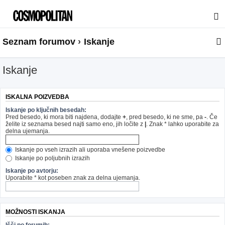
Seznam forumov
Iskanje
Iskanje
ISKALNA POIZVEDBA
Iskanje po ključnih besedah:
Pred besedo, ki mora biti najdena, dodajte
+
, pred besedo, ki ne sme, pa
-
. Če
želite iz seznama besed najti samo eno, jih ločite z
|
. Znak * lahko uporabite za
delna ujemanja.
Iskanje po vseh izrazih ali uporaba vnešene poizvedbe
Iskanje po poljubnih izrazih
Iskanje po avtorju:
Uporabite * kot poseben znak za delna ujemanja.
MOŽNOSTI ISKANJA
Išči po forumih: