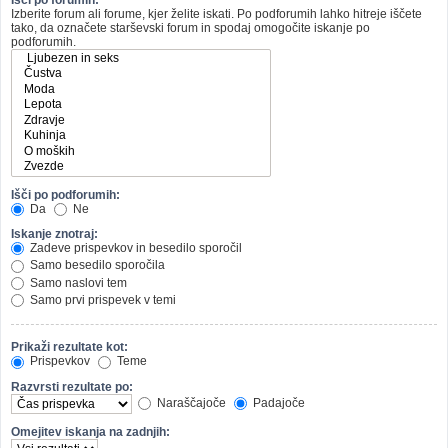
Izberite forum ali forume, kjer želite iskati. Po podforumih lahko hitreje iščete
tako, da označete starševski forum in spodaj omogočite iskanje po
podforumih.
Išči po podforumih:
Da
Ne
Iskanje znotraj:
Zadeve prispevkov in besedilo sporočil
Samo besedilo sporočila
Samo naslovi tem
Samo prvi prispevek v temi
Prikaži rezultate kot:
Prispevkov
Teme
Razvrsti rezultate po:
Naraščajoče
Padajoče
Omejitev iskanja na zadnjih: