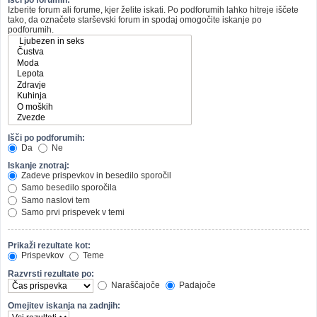
Izberite forum ali forume, kjer želite iskati. Po podforumih lahko hitreje iščete
tako, da označete starševski forum in spodaj omogočite iskanje po
podforumih.
Išči po podforumih:
Da
Ne
Iskanje znotraj:
Zadeve prispevkov in besedilo sporočil
Samo besedilo sporočila
Samo naslovi tem
Samo prvi prispevek v temi
Prikaži rezultate kot:
Prispevkov
Teme
Razvrsti rezultate po:
Naraščajoče
Padajoče
Omejitev iskanja na zadnjih: