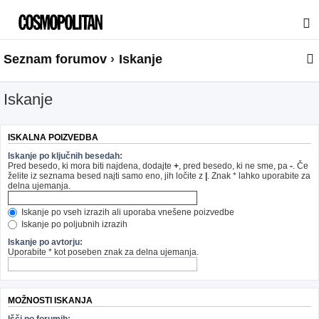
Seznam forumov
Iskanje
Iskanje
ISKALNA POIZVEDBA
Iskanje po ključnih besedah:
Pred besedo, ki mora biti najdena, dodajte
+
, pred besedo, ki ne sme, pa
-
. Če
želite iz seznama besed najti samo eno, jih ločite z
|
. Znak * lahko uporabite za
delna ujemanja.
Iskanje po vseh izrazih ali uporaba vnešene poizvedbe
Iskanje po poljubnih izrazih
Iskanje po avtorju:
Uporabite * kot poseben znak za delna ujemanja.
MOŽNOSTI ISKANJA
Išči po forumih: