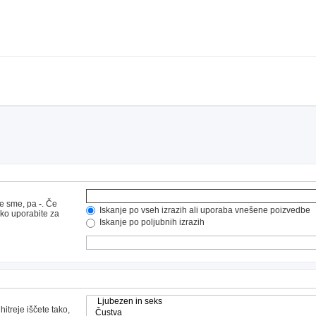
ne sme, pa
-
. Če
Iskanje po vseh izrazih ali uporaba vnešene poizvedbe
hko uporabite za
Iskanje po poljubnih izrazih
hitreje iščete tako,