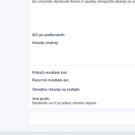
da označete starševski forum in spodaj omogočite iskanje po 
Išči po podforumih:
Iskanje znotraj:
Prikaži rezultate kot:
Razvrsti rezultate po:
Omejitev iskanja na zadnjih:
Vrni prvih:
Nastavite na 0 za prikaz celotne objave.