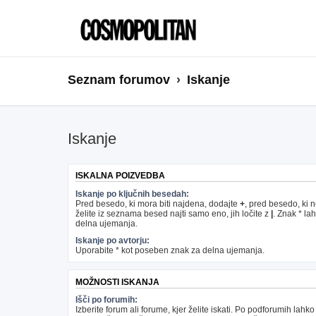
Seznam forumov
Iskanje
Iskanje
ISKALNA POIZVEDBA
Iskanje po ključnih besedah:
Pred besedo, ki mora biti najdena, dodajte
+
, pred besedo, ki 
želite iz seznama besed najti samo eno, jih ločite z
|
. Znak * la
delna ujemanja.
Iskanje po avtorju:
Uporabite * kot poseben znak za delna ujemanja.
MOŽNOSTI ISKANJA
Išči po forumih:
Izberite forum ali forume, kjer želite iskati. Po podforumih lahko 