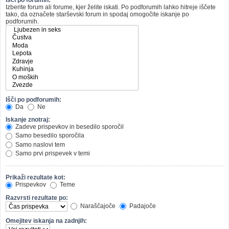
Izberite forum ali forume, kjer želite iskati. Po podforumih lahko hitreje iščete
tako, da označete starševski forum in spodaj omogočite iskanje po
podforumih.
Išči po podforumih:
Da
Ne
Iskanje znotraj:
Zadeve prispevkov in besedilo sporočil
Samo besedilo sporočila
Samo naslovi tem
Samo prvi prispevek v temi
Prikaži rezultate kot:
Prispevkov
Teme
Razvrsti rezultate po:
Naraščajoče
Padajoče
Omejitev iskanja na zadnjih: