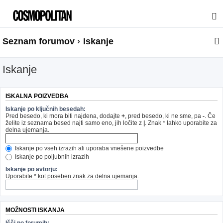
Seznam forumov
Iskanje
Iskanje
ISKALNA POIZVEDBA
Iskanje po ključnih besedah:
Pred besedo, ki mora biti najdena, dodajte
+
, pred besedo, ki ne sme, pa
-
. Če
želite iz seznama besed najti samo eno, jih ločite z
|
. Znak * lahko uporabite za
delna ujemanja.
Iskanje po vseh izrazih ali uporaba vnešene poizvedbe
Iskanje po poljubnih izrazih
Iskanje po avtorju:
Uporabite * kot poseben znak za delna ujemanja.
MOŽNOSTI ISKANJA
Išči po forumih: