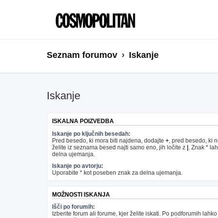
Seznam forumov
Iskanje
Iskanje
ISKALNA POIZVEDBA
Iskanje po ključnih besedah:
Pred besedo, ki mora biti najdena, dodajte
+
, pred besedo, ki 
želite iz seznama besed najti samo eno, jih ločite z
|
. Znak * la
delna ujemanja.
Iskanje po avtorju:
Uporabite * kot poseben znak za delna ujemanja.
MOŽNOSTI ISKANJA
Išči po forumih:
Izberite forum ali forume, kjer želite iskati. Po podforumih lahko 