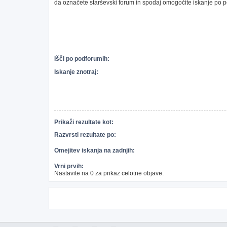
da označete starševski forum in spodaj omogočite iskanje po 
Išči po podforumih:
Iskanje znotraj:
Prikaži rezultate kot:
Razvrsti rezultate po:
Omejitev iskanja na zadnjih:
Vrni prvih:
Nastavite na 0 za prikaz celotne objave.