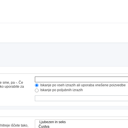
ne sme, pa
-
. Če
Iskanje po vseh izrazih ali uporaba vnešene poizvedbe
hko uporabite za
Iskanje po poljubnih izrazih
hitreje iščete tako,