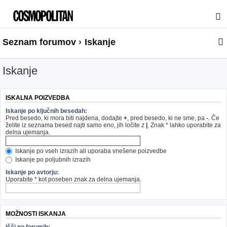
Seznam forumov
Iskanje
Iskanje
ISKALNA POIZVEDBA
Iskanje po ključnih besedah:
Pred besedo, ki mora biti najdena, dodajte
+
, pred besedo, ki ne sme, pa
-
. Če
želite iz seznama besed najti samo eno, jih ločite z
|
. Znak * lahko uporabite za
delna ujemanja.
Iskanje po vseh izrazih ali uporaba vnešene poizvedbe
Iskanje po poljubnih izrazih
Iskanje po avtorju:
Uporabite * kot poseben znak za delna ujemanja.
MOŽNOSTI ISKANJA
Išči po forumih: