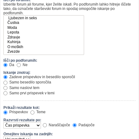
Izberite forum ali forume, kjer želite iskati. Po podforumih lahko hitreje iščete
tako, da označete starševski forum in spodaj omogočite iskanje po
podforumih.
Išči po podforumih:
Da
Ne
Iskanje znotraj:
Zadeve prispevkov in besedilo sporočil
Samo besedilo sporočila
Samo naslovi tem
Samo prvi prispevek v temi
Prikaži rezultate kot:
Prispevkov
Teme
Razvrsti rezultate po:
Naraščajoče
Padajoče
Omejitev iskanja na zadnjih: