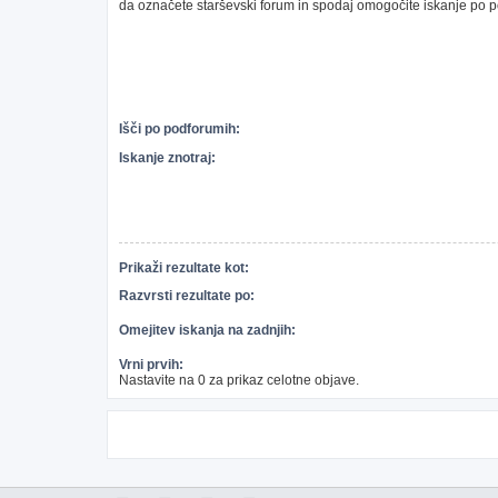
da označete starševski forum in spodaj omogočite iskanje po 
Išči po podforumih:
Iskanje znotraj:
Prikaži rezultate kot:
Razvrsti rezultate po:
Omejitev iskanja na zadnjih:
Vrni prvih:
Nastavite na 0 za prikaz celotne objave.