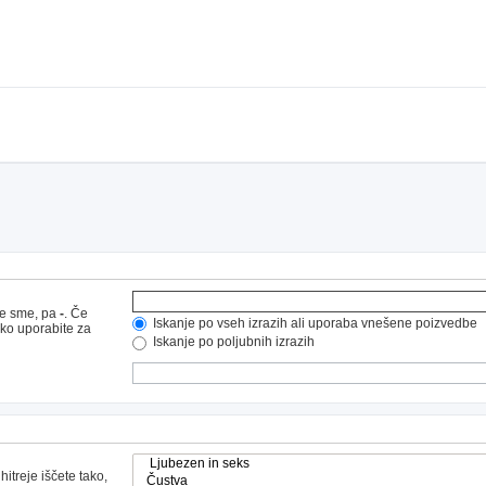
ne sme, pa
-
. Če
Iskanje po vseh izrazih ali uporaba vnešene poizvedbe
hko uporabite za
Iskanje po poljubnih izrazih
hitreje iščete tako,