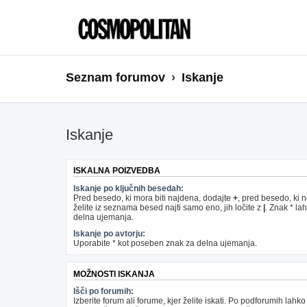
Seznam forumov
Iskanje
Iskanje
ISKALNA POIZVEDBA
Iskanje po ključnih besedah:
Pred besedo, ki mora biti najdena, dodajte
+
, pred besedo, ki 
želite iz seznama besed najti samo eno, jih ločite z
|
. Znak * la
delna ujemanja.
Iskanje po avtorju:
Uporabite * kot poseben znak za delna ujemanja.
MOŽNOSTI ISKANJA
Išči po forumih:
Izberite forum ali forume, kjer želite iskati. Po podforumih lahko 