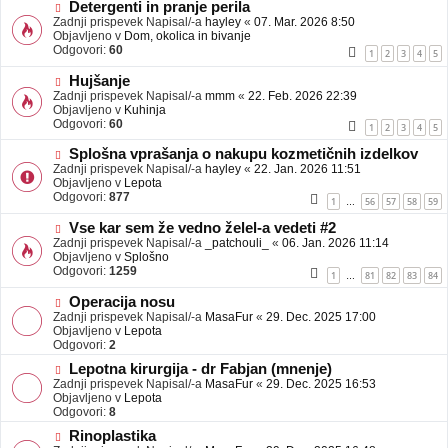
b
N
Detergenti in pranje perila
j
o
Zadnji prispevek Napisal/-a
hayley
«
07. Mar. 2026 8:50
a
v
Objavljeno v
Dom, okolica in bivanje
v
e
Odgovori:
60
1
2
3
4
5
e
o
b
N
Hujšanje
j
o
Zadnji prispevek Napisal/-a
mmm
«
22. Feb. 2026 22:39
a
v
Objavljeno v
Kuhinja
v
e
Odgovori:
60
1
2
3
4
5
e
o
b
N
Splošna vprašanja o nakupu kozmetičnih izdelkov
j
o
Zadnji prispevek Napisal/-a
hayley
«
22. Jan. 2026 11:51
a
v
Objavljeno v
Lepota
v
e
Odgovori:
877
1
56
57
58
59
…
e
o
b
N
Vse kar sem že vedno želel-a vedeti #2
j
o
Zadnji prispevek Napisal/-a
_patchouli_
«
06. Jan. 2026 11:14
a
v
Objavljeno v
Splošno
v
e
Odgovori:
1259
1
81
82
83
84
…
e
o
b
N
Operacija nosu
j
o
Zadnji prispevek Napisal/-a
MasaFur
«
29. Dec. 2025 17:00
a
v
Objavljeno v
Lepota
v
e
Odgovori:
2
e
o
N
Lepotna kirurgija - dr Fabjan (mnenje)
b
o
Zadnji prispevek Napisal/-a
j
MasaFur
«
29. Dec. 2025 16:53
v
Objavljeno v
a
Lepota
e
Odgovori:
v
8
o
e
N
Rinoplastika
b
o