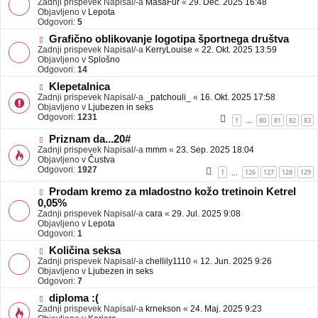
Zadnji prispevek Napisal/-a
j
MasaFur
«
29. Dec. 2025 16:48
v
Objavljeno v
a
Lepota
e
Odgovori:
v
5
o
e
N
Grafično oblikovanje logotipa športnega društva
b
o
Zadnji prispevek Napisal/-a
j
KerryLouise
«
22. Okt. 2025 13:59
v
Objavljeno v
a
Splošno
e
Odgovori:
v
14
o
e
N
Klepetalnica
b
o
Zadnji prispevek Napisal/-a
j
_patchouli_
«
16. Okt. 2025 17:58
v
Objavljeno v
a
Ljubezen in seks
e
Odgovori:
v
1231
1
80
81
82
83
…
o
e
b
N
Priznam da...20#
j
o
Zadnji prispevek Napisal/-a
mmm
«
23. Sep. 2025 18:04
a
v
Objavljeno v
Čustva
v
e
Odgovori:
1927
1
126
127
128
129
…
e
o
b
N
Prodam kremo za mladostno kožo tretinoin Ketrel
j
o
0,05%
a
v
Zadnji prispevek Napisal/-a
cara
«
29. Jul. 2025 9:08
v
e
Objavljeno v
Lepota
e
o
Odgovori:
1
b
N
j
Količina seksa
o
a
Zadnji prispevek Napisal/-a
chellily1110
«
12. Jun. 2025 9:26
v
v
Objavljeno v
Ljubezen in seks
e
e
Odgovori:
7
o
N
diploma :(
b
o
Zadnji prispevek Napisal/-a
j
krnekson
«
24. Maj. 2025 9:23
v