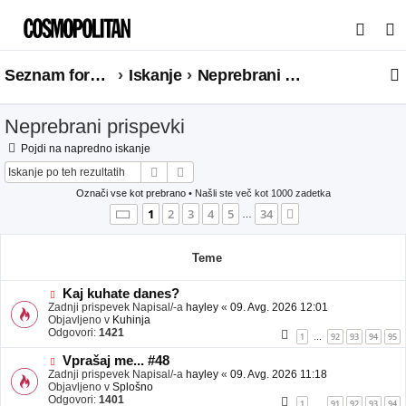
I
s
Seznam forumov
Iskanje
Neprebrani prispevki
k
a
Neprebrani prispevki
n
j
Pojdi na napredno iskanje
Iskanje
Napredno iskanje
e
Označi vse kot prebrano
• Našli ste več kot 1000 zadetka
Stran
1
od
34
1
2
3
4
5
34
Naslednja
…
Teme
N
Kaj kuhate danes?
o
Zadnji prispevek Napisal/-a
hayley
«
09. Avg. 2026 12:01
v
Objavljeno v
Kuhinja
e
Odgovori:
1421
1
92
93
94
95
…
o
b
N
Vprašaj me... #48
j
o
Zadnji prispevek Napisal/-a
hayley
«
09. Avg. 2026 11:18
a
v
Objavljeno v
Splošno
v
e
Odgovori:
1401
1
91
92
93
94
…