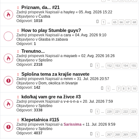
e
o
b
N
Priznam, da... #21
j
o
Zadnji prispevek Napisal/-a
hayley
«
05. Avg. 2026 15:22
a
v
Objavljeno v
Čustva
v
e
Odgovori:
1018
1
65
66
67
68
…
e
o
b
N
How to play Stumble guys?
j
o
Zadnji prispevek Napisal/-a
cara
«
04. Avg. 2026 9:10
a
v
Objavljeno v
Glasba in zabava
v
e
Odgovori:
1
e
o
N
Trenutno...
b
o
Zadnji prispevek Napisal/-a
j
mayaeb
«
02. Avg. 2026 16:26
v
Objavljeno v
a
Splošno
e
Odgovori:
v
2318
1
152
153
154
155
…
o
e
b
N
Splošna tema za krajše nasvete
j
o
Zadnji prispevek Napisal/-a
mmm
«
31. Jul. 2026 20:57
a
v
Objavljeno v
Dom, okolica in bivanje
v
e
Odgovori:
142
1
7
8
9
10
…
e
o
b
N
kdo/kaj vam gre na živce #3
j
o
Zadnji prispevek Napisal/-a
v-e-s-n-a
«
20. Jul. 2026 7:59
a
v
Objavljeno v
Splošno
v
e
Odgovori:
3338
1
220
221
222
223
…
e
o
b
N
Klepetalnica #115
j
o
Zadnji prispevek Napisal/-a
Sarissima
«
11. Jul. 2026 9:59
a
v
Objavljeno v
Splošno
v
e
Odgovori:
4037
1
267
268
269
270
…
e
o