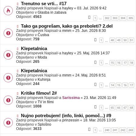
b
N
Trenutno se vrti... #17
j
o
Zadnji prispevek Napisal/-a
hayley
«
03. Jul. 2026 9:42
a
v
Objavljeno v
Glasba in zabava
v
e
Odgovori:
4563
1
302
303
304
305
…
e
o
b
N
Tako ga pogrešam, kako ga preboleti? 2.del
j
o
Zadnji prispevek Napisal/-a
mmm
«
25. Jun. 2026 8:30
a
v
Objavljeno v
Čustva
v
e
Odgovori:
759
1
48
49
50
51
…
e
o
b
N
Klepetalnica
j
o
Zadnji prispevek Napisal/-a
hayley
«
25. Maj. 2026 14:37
a
v
Objavljeno v
Moda
v
e
Odgovori:
265
1
15
16
17
18
…
e
o
b
N
Klepetalnica
j
o
Zadnji prispevek Napisal/-a
mmm
«
24. Maj. 2026 8:51
a
v
Objavljeno v
Kuhinja
v
e
Odgovori:
244
1
14
15
16
17
…
e
o
b
N
Kritike filmov! 2#
j
o
Zadnji prispevek Napisal/-a
Sarissima
«
23. Mar. 2026 11:49
a
v
Objavljeno v
TV in filmi
v
e
Odgovori:
1008
1
65
66
67
68
…
e
o
b
N
Nujno potrebujem! (info, linki, pomoč...) #9
j
o
Zadnji prispevek Napisal/-a
prinzessin
«
18. Mar. 2026 13:05
a
v
Objavljeno v
Splošno
v
e
Odgovori:
3633
1
240
241
242
243
…
e
o