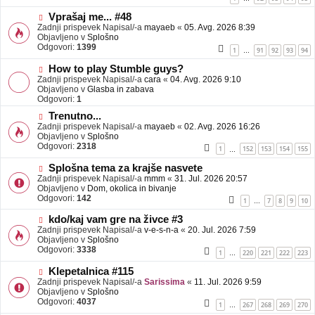
e
o
b
N
Vprašaj me... #48
j
o
Zadnji prispevek Napisal/-a
mayaeb
«
05. Avg. 2026 8:39
a
v
Objavljeno v
Splošno
v
e
Odgovori:
1399
1
91
92
93
94
…
e
o
b
N
How to play Stumble guys?
j
o
Zadnji prispevek Napisal/-a
cara
«
04. Avg. 2026 9:10
a
v
Objavljeno v
Glasba in zabava
v
e
Odgovori:
1
e
o
N
Trenutno...
b
o
Zadnji prispevek Napisal/-a
j
mayaeb
«
02. Avg. 2026 16:26
v
Objavljeno v
a
Splošno
e
Odgovori:
v
2318
1
152
153
154
155
…
o
e
b
N
Splošna tema za krajše nasvete
j
o
Zadnji prispevek Napisal/-a
mmm
«
31. Jul. 2026 20:57
a
v
Objavljeno v
Dom, okolica in bivanje
v
e
Odgovori:
142
1
7
8
9
10
…
e
o
b
N
kdo/kaj vam gre na živce #3
j
o
Zadnji prispevek Napisal/-a
v-e-s-n-a
«
20. Jul. 2026 7:59
a
v
Objavljeno v
Splošno
v
e
Odgovori:
3338
1
220
221
222
223
…
e
o
b
N
Klepetalnica #115
j
o
Zadnji prispevek Napisal/-a
Sarissima
«
11. Jul. 2026 9:59
a
v
Objavljeno v
Splošno
v
e
Odgovori:
4037
1
267
268
269
270
…
e
o