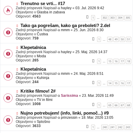
b
N
Trenutno se vrti... #17
j
o
Zadnji prispevek Napisal/-a
hayley
«
03. Jul. 2026 9:42
a
v
Objavljeno v
Glasba in zabava
v
e
Odgovori:
4563
1
302
303
304
305
…
e
o
b
N
Tako ga pogrešam, kako ga preboleti? 2.del
j
o
Zadnji prispevek Napisal/-a
mmm
«
25. Jun. 2026 8:30
a
v
Objavljeno v
Čustva
v
e
Odgovori:
759
1
48
49
50
51
…
e
o
b
N
Klepetalnica
j
o
Zadnji prispevek Napisal/-a
hayley
«
25. Maj. 2026 14:37
a
v
Objavljeno v
Moda
v
e
Odgovori:
265
1
15
16
17
18
…
e
o
b
N
Klepetalnica
j
o
Zadnji prispevek Napisal/-a
mmm
«
24. Maj. 2026 8:51
a
v
Objavljeno v
Kuhinja
v
e
Odgovori:
244
1
14
15
16
17
…
e
o
b
N
Kritike filmov! 2#
j
o
Zadnji prispevek Napisal/-a
Sarissima
«
23. Mar. 2026 11:49
a
v
Objavljeno v
TV in filmi
v
e
Odgovori:
1008
1
65
66
67
68
…
e
o
b
N
Nujno potrebujem! (info, linki, pomoč...) #9
j
o
Zadnji prispevek Napisal/-a
prinzessin
«
18. Mar. 2026 13:05
a
v
Objavljeno v
Splošno
v
e
Odgovori:
3633
1
240
241
242
243
…
e
o