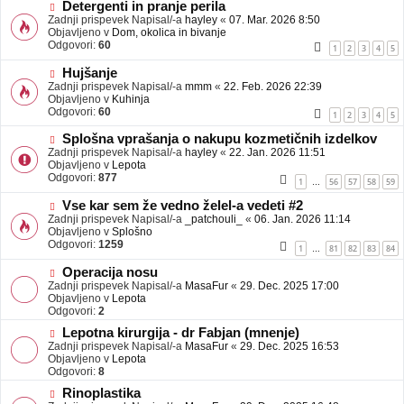
b
N
Detergenti in pranje perila
j
o
Zadnji prispevek Napisal/-a
hayley
«
07. Mar. 2026 8:50
a
v
Objavljeno v
Dom, okolica in bivanje
v
e
Odgovori:
60
1
2
3
4
5
e
o
b
N
Hujšanje
j
o
Zadnji prispevek Napisal/-a
mmm
«
22. Feb. 2026 22:39
a
v
Objavljeno v
Kuhinja
v
e
Odgovori:
60
1
2
3
4
5
e
o
b
N
Splošna vprašanja o nakupu kozmetičnih izdelkov
j
o
Zadnji prispevek Napisal/-a
hayley
«
22. Jan. 2026 11:51
a
v
Objavljeno v
Lepota
v
e
Odgovori:
877
1
56
57
58
59
…
e
o
b
N
Vse kar sem že vedno želel-a vedeti #2
j
o
Zadnji prispevek Napisal/-a
_patchouli_
«
06. Jan. 2026 11:14
a
v
Objavljeno v
Splošno
v
e
Odgovori:
1259
1
81
82
83
84
…
e
o
b
N
Operacija nosu
j
o
Zadnji prispevek Napisal/-a
MasaFur
«
29. Dec. 2025 17:00
a
v
Objavljeno v
Lepota
v
e
Odgovori:
2
e
o
N
Lepotna kirurgija - dr Fabjan (mnenje)
b
o
Zadnji prispevek Napisal/-a
j
MasaFur
«
29. Dec. 2025 16:53
v
Objavljeno v
a
Lepota
e
Odgovori:
v
8
o
e
N
Rinoplastika
b
o