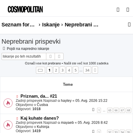
I
s
Seznam forumov
Iskanje
Neprebrani prispevki
k
a
Neprebrani prispevki
n
j
Pojdi na napredno iskanje
Iskanje
Napredno iskanje
e
Označi vse kot prebrano
• Našli ste več kot 1000 zadetka
Stran
1
od
34
1
2
3
4
5
34
Naslednja
…
Teme
N
Priznam, da... #21
o
Zadnji prispevek Napisal/-a
hayley
«
05. Avg. 2026 15:22
v
Objavljeno v
Čustva
e
Odgovori:
1018
1
65
66
67
68
…
o
b
N
Kaj kuhate danes?
j
o
Zadnji prispevek Napisal/-a
mayaeb
«
05. Avg. 2026 8:42
a
v
Objavljeno v
Kuhinja
v
e
Odgovori:
1419
1
92
93
94
95
…