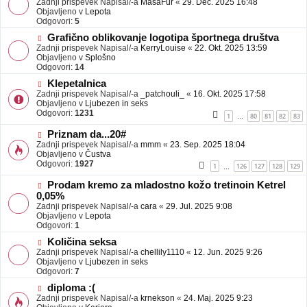
Zadnji prispevek Napisal/-a
j
MasaFur
«
29. Dec. 2025 16:48
v
Objavljeno v
a
Lepota
e
Odgovori:
v
5
o
e
N
Grafično oblikovanje logotipa športnega društva
b
o
Zadnji prispevek Napisal/-a
j
KerryLouise
«
22. Okt. 2025 13:59
v
Objavljeno v
a
Splošno
e
Odgovori:
v
14
o
e
N
Klepetalnica
b
o
Zadnji prispevek Napisal/-a
j
_patchouli_
«
16. Okt. 2025 17:58
v
Objavljeno v
a
Ljubezen in seks
e
Odgovori:
v
1231
1
80
81
82
83
…
o
e
b
N
Priznam da...20#
j
o
Zadnji prispevek Napisal/-a
mmm
«
23. Sep. 2025 18:04
a
v
Objavljeno v
Čustva
v
e
Odgovori:
1927
1
126
127
128
129
…
e
o
b
N
Prodam kremo za mladostno kožo tretinoin Ketrel
j
o
0,05%
a
v
Zadnji prispevek Napisal/-a
cara
«
29. Jul. 2025 9:08
v
e
Objavljeno v
Lepota
e
o
Odgovori:
1
b
N
j
Količina seksa
o
a
Zadnji prispevek Napisal/-a
chellily1110
«
12. Jun. 2025 9:26
v
v
Objavljeno v
Ljubezen in seks
e
e
Odgovori:
7
o
N
diploma :(
b
o
Zadnji prispevek Napisal/-a
j
krnekson
«
24. Maj. 2025 9:23
v