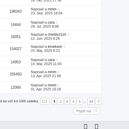
16. Okt. 2025 17:58
Napisal/-a
mmm
198343
23. Sep. 2025 18:04
Napisal/-a
cara
14444
29. Jul. 2025 9:08
Napisal/-a
chellily1110
16051
12. Jun. 2025 9:26
Napisal/-a
krnekson
154027
24. Maj. 2025 9:23
Napisal/-a
cara
14953
14. Maj. 2025 11:03
Napisal/-a
mmm
335450
13. Apr. 2025 21:06
Napisal/-a
mmm
12060
01. Apr. 2025 19:18
Stran
1
od
34
1
2
3
4
5
34
Naslednja
li ste več kot 1000 zadetka
…
Pojdi na