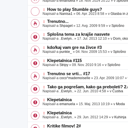
Napisal/-a
emanuela
»
18. Nov. 2024 20:22
» v
Splošn
v
b
v
e
j
e
N
How to play Stumble guys?
a
o
o
Napisal/-a
Nanisa1
»
06. Apr. 2023 8:58
» v
Glasba in 
v
b
v
e
j
e
N
Trenutno...
a
o
o
Napisal/-a
Shpaget
»
12. Avg. 2009 9:59
» v
Splošno
v
b
v
e
j
e
N
Splošna tema za krajše nasvete
a
o
o
Napisal/-a
..Evelyn..
»
17. Jul. 2013 12:10
» v
Dom, okol
v
b
v
e
j
e
N
kdo/kaj vam gre na živce #3
a
o
o
Napisal/-a
punkie_
»
04. Nov. 2009 15:53
» v
Splošno
v
b
v
e
j
e
N
Klepetalnica #115
a
o
o
Napisal/-a
Stripy
»
09. Nov. 2010 9:16
» v
Splošno
v
b
v
e
j
e
N
Trenutno se vrti... #17
a
o
o
Napisal/-a
coco*mademoiselle
»
23. Apr. 2009 10:07
»
v
b
v
e
j
e
N
Tako ga pogrešam, kako ga preboleti? 2.
a
o
o
Napisal/-a
..Evelyn..
»
22. Jun. 2010 4:58
» v
Čustva
v
b
v
e
j
e
N
Klepetalnica
a
o
o
Napisal/-a
emanuela
»
15. Maj. 2013 10:19
» v
Moda
v
b
v
e
j
e
N
Klepetalnica
a
o
o
Napisal/-a
..Evelyn..
»
29. Jun. 2012 14:29
» v
Kuhinja
v
b
v
e
j
e
N
Kritike filmov! 2#
a