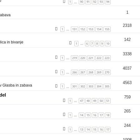
o
1
90
91
92
93
94
…
1
zabava
2318
1
151
152
153
154
155
…
142
ica in bivanje
1
6
7
8
9
10
…
3338
1
219
220
221
222
223
…
4037
1
266
267
268
269
270
…
4563
 v
Glasba in zabava
1
301
302
303
304
305
…
del
759
1
47
48
49
50
51
…
265
1
14
15
16
17
18
…
244
1
13
14
15
16
17
…
1008