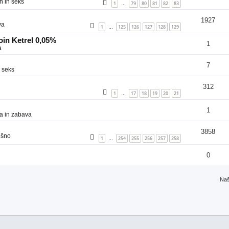
n in seks
1
79
80
81
82
83
…
1927
va
1
125
126
127
128
129
…
in Ketrel 0,05%
1
a
7
 seks
312
1
17
18
19
20
21
…
1
a in zabava
3858
ošno
1
254
255
256
257
258
…
0
Naš