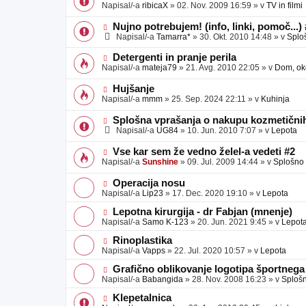
o
o
Napisal/-a
ribicaX
»
02. Nov. 2009 16:59
» v
TV in filmi
v
b
v
e
j
e
N
Nujno potrebujem! (info, linki, pomoč...)
a
o
o
Napisal/-a
Tamarra*
»
30. Okt. 2010 14:48
» v
Splo
v
b
v
e
j
e
N
Detergenti in pranje perila
a
o
o
Napisal/-a
mateja79
»
21. Avg. 2010 22:05
» v
Dom, oko
v
b
v
e
j
e
N
Hujšanje
a
o
o
Napisal/-a
mmm
»
25. Sep. 2024 22:11
» v
Kuhinja
v
b
v
e
j
e
N
Splošna vprašanja o nakupu kozmetičnih
a
o
o
Napisal/-a
UG84
»
10. Jun. 2010 7:07
» v
Lepota
v
b
v
e
j
e
N
Vse kar sem že vedno želel-a vedeti #2
a
o
o
Napisal/-a
Sunshine
»
09. Jul. 2009 14:44
» v
Splošno
v
b
v
e
j
e
N
Operacija nosu
a
o
o
Napisal/-a
Lip23
»
17. Dec. 2020 19:10
» v
Lepota
v
b
v
e
j
e
N
Lepotna kirurgija - dr Fabjan (mnenje)
a
o
o
Napisal/-a
Samo K-123
»
20. Jun. 2021 9:45
» v
Lepot
v
b
v
e
j
e
N
Rinoplastika
a
o
o
Napisal/-a
Vapps
»
22. Jul. 2020 10:57
» v
Lepota
v
b
v
e
j
e
N
Grafično oblikovanje logotipa športnega
a
o
o
Napisal/-a
Babangida
»
28. Nov. 2008 16:23
» v
Sploš
v
b
v
e
j
e
N
Klepetalnica
a
o
o