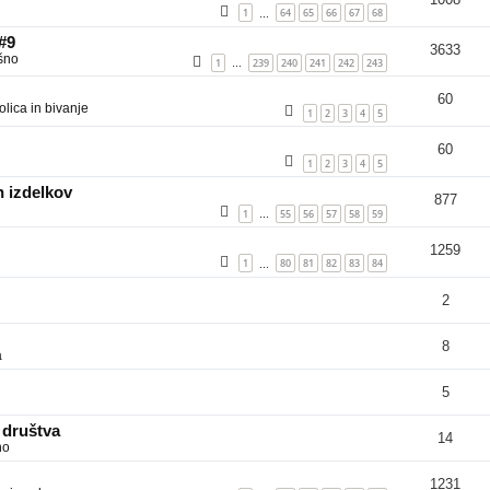
1
64
65
66
67
68
…
 #9
3633
šno
1
239
240
241
242
243
…
60
lica in bivanje
1
2
3
4
5
60
1
2
3
4
5
 izdelkov
877
1
55
56
57
58
59
…
1259
1
80
81
82
83
84
…
2
8
a
5
 društva
14
no
1231