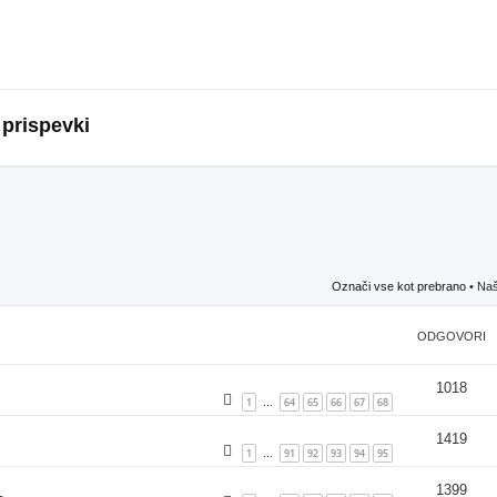
 prispevki
Označi vse kot prebrano
• Naš
ODGOVORI
1018
1
64
65
66
67
68
…
1419
1
91
92
93
94
95
…
1399