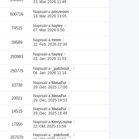
23. Mar. 2026 11:49
Napisal/-a
prinzessin
600716
18. Mar. 2026 13:05
Napisal/-a
hayley
74515
07. Mar. 2026 8:50
Napisal/-a
mmm
39589
22. Feb. 2026 22:39
Napisal/-a
hayley
293981
22. Jan. 2026 11:51
Napisal/-a
_patchouli_
250775
06. Jan. 2026 11:14
Napisal/-a
MasaFur
10738
29. Dec. 2025 17:00
Napisal/-a
MasaFur
20021
29. Dec. 2025 16:53
Napisal/-a
MasaFur
14515
29. Dec. 2025 16:48
Napisal/-a
KerryLouise
17550
22. Okt. 2025 13:59
Napisal/-a
_patchouli_
257570