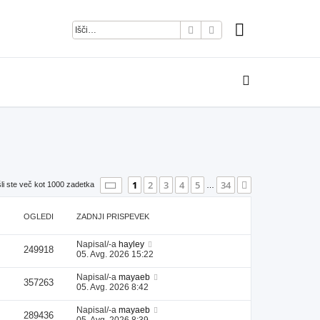
Iskanje
Napredno iskanje
Stran
1
od
34
1
2
3
4
5
34
Naslednja
li ste več kot 1000 zadetka
…
OGLEDI
ZADNJI PRISPEVEK
Napisal/-a
hayley
249918
05. Avg. 2026 15:22
Napisal/-a
mayaeb
357263
05. Avg. 2026 8:42
Napisal/-a
mayaeb
289436
05. Avg. 2026 8:39