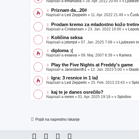
Napisal/-a
emanuela
»
26. Apr. 2012 20:45
» v
Ljubeze
v
b
v
e
j
e
N
Priznam da...20#
a
o
o
Napisal/-a
Led Zeppelin
»
11. Apr. 2022 21:49
» v
Čust
v
b
v
e
j
e
N
Prodam kremo za mladostno kožo tretino
a
o
o
Napisal/-a
Cristiansen
»
23. Jan. 2022 10:00
» v
Lepot
v
b
v
e
j
e
N
Količina seksa
a
o
o
Napisal/-a
jstsmjst
»
07. Jan. 2025 7:08
» v
Ljubezen in
v
b
v
e
j
e
N
diploma :(
a
o
o
Napisal/-a
evaeva
»
09. Maj. 2007 6:39
» v
Kariera
v
b
v
e
j
e
N
Play the Five Nights at Freddy's game
a
o
o
Napisal/-a
Janesbenth1
»
12. Jan. 2023 5:00
» v
Glasb
v
b
v
e
j
e
N
Igra: 3 resnice in 1 laž
a
o
o
Napisal/-a
Led Zeppelin
»
25. Feb. 2013 23:43
» v
Spl
v
b
v
e
j
e
N
kaj te je danes osrečilo?
a
o
o
Napisal/-a
mmm
»
01. Apr. 2025 19:18
» v
Splošno
v
b
v
e
j
e
a
o
v
b
e
j
Pojdi na napredno iskanje
a
v
e