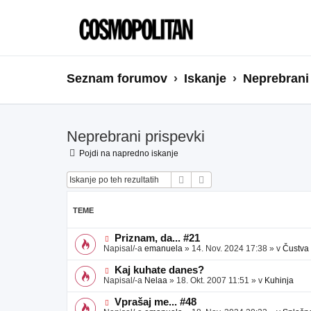
Seznam forumov
Iskanje
Neprebrani
Neprebrani prispevki
Pojdi na napredno iskanje
Iskanje
Napredno iskanje
TEME
N
Priznam, da... #21
o
Napisal/-a
emanuela
»
14. Nov. 2024 17:38
» v
Čustva
v
e
N
Kaj kuhate danes?
o
o
Napisal/-a
Nelaa
»
18. Okt. 2007 11:51
» v
Kuhinja
b
v
j
e
N
Vprašaj me... #48
a
o
o