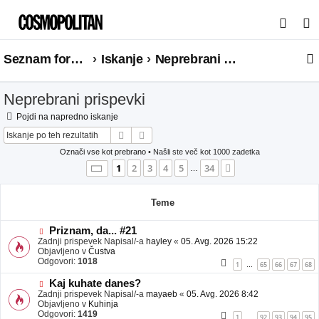
I
s
Seznam forumov
Iskanje
Neprebrani prispevki
k
a
Neprebrani prispevki
n
j
Pojdi na napredno iskanje
Iskanje
Napredno iskanje
e
Označi vse kot prebrano
• Našli ste več kot 1000 zadetka
Stran
1
od
34
1
2
3
4
5
34
Naslednja
…
Teme
N
Priznam, da... #21
o
Zadnji prispevek Napisal/-a
hayley
«
05. Avg. 2026 15:22
v
Objavljeno v
Čustva
e
Odgovori:
1018
1
65
66
67
68
…
o
b
N
Kaj kuhate danes?
j
o
Zadnji prispevek Napisal/-a
mayaeb
«
05. Avg. 2026 8:42
a
v
Objavljeno v
Kuhinja
v
e
Odgovori:
1419
1
92
93
94
95
…