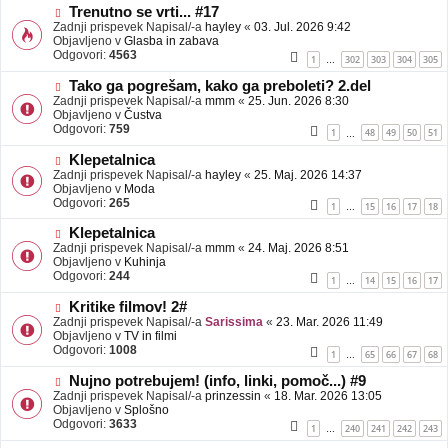
b
N
Trenutno se vrti... #17
j
o
Zadnji prispevek Napisal/-a
hayley
«
03. Jul. 2026 9:42
a
v
Objavljeno v
Glasba in zabava
v
e
Odgovori:
4563
1
302
303
304
305
…
e
o
b
N
Tako ga pogrešam, kako ga preboleti? 2.del
j
o
Zadnji prispevek Napisal/-a
mmm
«
25. Jun. 2026 8:30
a
v
Objavljeno v
Čustva
v
e
Odgovori:
759
1
48
49
50
51
…
e
o
b
N
Klepetalnica
j
o
Zadnji prispevek Napisal/-a
hayley
«
25. Maj. 2026 14:37
a
v
Objavljeno v
Moda
v
e
Odgovori:
265
1
15
16
17
18
…
e
o
b
N
Klepetalnica
j
o
Zadnji prispevek Napisal/-a
mmm
«
24. Maj. 2026 8:51
a
v
Objavljeno v
Kuhinja
v
e
Odgovori:
244
1
14
15
16
17
…
e
o
b
N
Kritike filmov! 2#
j
o
Zadnji prispevek Napisal/-a
Sarissima
«
23. Mar. 2026 11:49
a
v
Objavljeno v
TV in filmi
v
e
Odgovori:
1008
1
65
66
67
68
…
e
o
b
N
Nujno potrebujem! (info, linki, pomoč...) #9
j
o
Zadnji prispevek Napisal/-a
prinzessin
«
18. Mar. 2026 13:05
a
v
Objavljeno v
Splošno
v
e
Odgovori:
3633
1
240
241
242
243
…
e
o