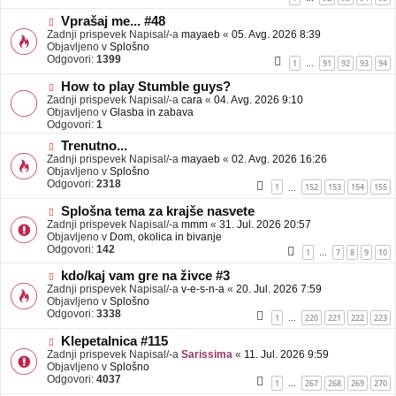
e
o
b
N
Vprašaj me... #48
j
o
Zadnji prispevek Napisal/-a
mayaeb
«
05. Avg. 2026 8:39
a
v
Objavljeno v
Splošno
v
e
Odgovori:
1399
1
91
92
93
94
…
e
o
b
N
How to play Stumble guys?
j
o
Zadnji prispevek Napisal/-a
cara
«
04. Avg. 2026 9:10
a
v
Objavljeno v
Glasba in zabava
v
e
Odgovori:
1
e
o
N
Trenutno...
b
o
Zadnji prispevek Napisal/-a
j
mayaeb
«
02. Avg. 2026 16:26
v
Objavljeno v
a
Splošno
e
Odgovori:
v
2318
1
152
153
154
155
…
o
e
b
N
Splošna tema za krajše nasvete
j
o
Zadnji prispevek Napisal/-a
mmm
«
31. Jul. 2026 20:57
a
v
Objavljeno v
Dom, okolica in bivanje
v
e
Odgovori:
142
1
7
8
9
10
…
e
o
b
N
kdo/kaj vam gre na živce #3
j
o
Zadnji prispevek Napisal/-a
v-e-s-n-a
«
20. Jul. 2026 7:59
a
v
Objavljeno v
Splošno
v
e
Odgovori:
3338
1
220
221
222
223
…
e
o
b
N
Klepetalnica #115
j
o
Zadnji prispevek Napisal/-a
Sarissima
«
11. Jul. 2026 9:59
a
v
Objavljeno v
Splošno
v
e
Odgovori:
4037
1
267
268
269
270
…
e
o