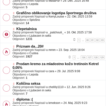
Zadnji prispevek Napisal/-a
j
MasaFur
«
29. Dec. 2025 16:48
v
Objavljeno v
a
Lepota
e
Odgovori:
v
5
o
e
N
Grafično oblikovanje logotipa športnega društva
b
o
Zadnji prispevek Napisal/-a
j
KerryLouise
«
22. Okt. 2025 13:59
v
Objavljeno v
a
Splošno
e
Odgovori:
v
14
o
e
N
Klepetalnica
b
o
Zadnji prispevek Napisal/-a
j
_patchouli_
«
16. Okt. 2025 17:58
v
Objavljeno v
a
Ljubezen in seks
e
Odgovori:
v
1231
1
80
81
82
83
…
o
e
b
N
Priznam da...20#
j
o
Zadnji prispevek Napisal/-a
mmm
«
23. Sep. 2025 18:04
a
v
Objavljeno v
Čustva
v
e
Odgovori:
1927
1
126
127
128
129
…
e
o
b
N
Prodam kremo za mladostno kožo tretinoin Ketrel
j
o
0,05%
a
v
Zadnji prispevek Napisal/-a
cara
«
29. Jul. 2025 9:08
v
e
Objavljeno v
Lepota
e
o
Odgovori:
1
b
N
j
Količina seksa
o
a
Zadnji prispevek Napisal/-a
chellily1110
«
12. Jun. 2025 9:26
v
v
Objavljeno v
Ljubezen in seks
e
e
Odgovori:
7
o
N
diploma :(
b
o
Zadnji prispevek Napisal/-a
j
krnekson
«
24. Maj. 2025 9:23
v