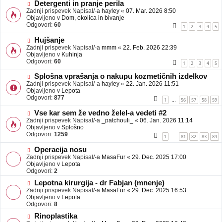
b
N
Detergenti in pranje perila
j
o
Zadnji prispevek Napisal/-a
hayley
«
07. Mar. 2026 8:50
a
v
Objavljeno v
Dom, okolica in bivanje
v
e
Odgovori:
60
1
2
3
4
5
e
o
b
N
Hujšanje
j
o
Zadnji prispevek Napisal/-a
mmm
«
22. Feb. 2026 22:39
a
v
Objavljeno v
Kuhinja
v
e
Odgovori:
60
1
2
3
4
5
e
o
b
N
Splošna vprašanja o nakupu kozmetičnih izdelkov
j
o
Zadnji prispevek Napisal/-a
hayley
«
22. Jan. 2026 11:51
a
v
Objavljeno v
Lepota
v
e
Odgovori:
877
1
56
57
58
59
…
e
o
b
N
Vse kar sem že vedno želel-a vedeti #2
j
o
Zadnji prispevek Napisal/-a
_patchouli_
«
06. Jan. 2026 11:14
a
v
Objavljeno v
Splošno
v
e
Odgovori:
1259
1
81
82
83
84
…
e
o
b
N
Operacija nosu
j
o
Zadnji prispevek Napisal/-a
MasaFur
«
29. Dec. 2025 17:00
a
v
Objavljeno v
Lepota
v
e
Odgovori:
2
e
o
N
Lepotna kirurgija - dr Fabjan (mnenje)
b
o
Zadnji prispevek Napisal/-a
j
MasaFur
«
29. Dec. 2025 16:53
v
Objavljeno v
a
Lepota
e
Odgovori:
v
8
o
e
N
Rinoplastika
b
o