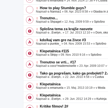
Napisal/-a
emanuela
»
14. Nov. 2024 17:38
» v
Čustva
v
b
v
e
j
e
N
How to play Stumble guys?
a
o
o
Napisal/-a
Nanisa1
»
06. Apr. 2023 8:58
» v
Glasba in 
v
b
v
e
j
e
N
Trenutno...
a
o
o
Napisal/-a
Shpaget
»
12. Avg. 2009 9:59
» v
Splošno
v
b
v
e
j
e
N
Splošna tema za krajše nasvete
a
o
o
Napisal/-a
..Evelyn..
»
17. Jul. 2013 12:10
» v
Dom, okol
v
b
v
e
j
e
N
kdo/kaj vam gre na živce #3
a
o
o
Napisal/-a
punkie_
»
04. Nov. 2009 15:53
» v
Splošno
v
b
v
e
j
e
N
Klepetalnica #115
a
o
o
Napisal/-a
Stripy
»
09. Nov. 2010 9:16
» v
Splošno
v
b
v
e
j
e
N
Trenutno se vrti... #17
a
o
o
Napisal/-a
coco*mademoiselle
»
23. Apr. 2009 10:07
»
v
b
v
e
j
e
N
Tako ga pogrešam, kako ga preboleti? 2.
a
o
o
Napisal/-a
..Evelyn..
»
22. Jun. 2010 4:58
» v
Čustva
v
b
v
e
j
e
N
Klepetalnica
a
o
o
Napisal/-a
emanuela
»
15. Maj. 2013 10:19
» v
Moda
v
b
v
e
j
e
N
Klepetalnica
a
o
o
Napisal/-a
..Evelyn..
»
29. Jun. 2012 14:29
» v
Kuhinja
v
b
v
e
j
e
N
Kritike filmov! 2#
a