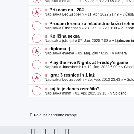
Napisal/-a
emanuela
»
26. Apr. 2012 20:45
» v
Ljubeze
v
b
v
e
j
e
N
Priznam da...20#
a
o
o
Napisal/-a
Led Zeppelin
»
11. Apr. 2022 21:49
» v
Čust
v
b
v
e
j
e
N
Prodam kremo za mladostno kožo tretino
a
o
o
Napisal/-a
Cristiansen
»
23. Jan. 2022 10:00
» v
Lepot
v
b
v
e
j
e
N
Količina seksa
a
o
o
Napisal/-a
jstsmjst
»
07. Jan. 2025 7:08
» v
Ljubezen in
v
b
v
e
j
e
N
diploma :(
a
o
o
Napisal/-a
evaeva
»
09. Maj. 2007 6:39
» v
Kariera
v
b
v
e
j
e
N
Play the Five Nights at Freddy's game
a
o
o
Napisal/-a
Janesbenth1
»
12. Jan. 2023 5:00
» v
Glasb
v
b
v
e
j
e
N
Igra: 3 resnice in 1 laž
a
o
o
Napisal/-a
Led Zeppelin
»
25. Feb. 2013 23:43
» v
Spl
v
b
v
e
j
e
N
kaj te je danes osrečilo?
a
o
o
Napisal/-a
mmm
»
01. Apr. 2025 19:18
» v
Splošno
v
b
v
e
j
e
a
o
v
b
e
j
Pojdi na napredno iskanje
a
v
e