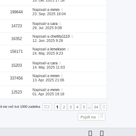
16. Okt. 2025 17:58
Napisal/-a
mmm
199644
23. Sep. 2025 18:04
Napisal/-a
cara
14723
29. Jul. 2025 9:08
Napisal/-a
chellily1110
16352
12. Jun. 2025 9:26
Napisal/-a
krnekson
156171
24. Maj. 2025 9:23
Napisal/-a
cara
15203
14. Maj. 2025 11:03
Napisal/-a
mmm
337456
13. Apr. 2025 21:06
Napisal/-a
mmm
12523
01. Apr. 2025 19:18
Stran
1
od
34
1
2
3
4
5
34
Naslednja
li ste več kot 1000 zadetka
…
Pojdi na