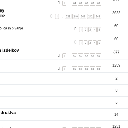
1
64
65
66
67
68
…
 #9
3633
šno
1
239
240
241
242
243
…
60
lica in bivanje
1
2
3
4
5
60
1
2
3
4
5
 izdelkov
877
1
55
56
57
58
59
…
1259
1
80
81
82
83
84
…
2
8
a
5
 društva
14
no
1231