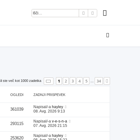
Iskanje
Napredno iskanje
Stran
1
od
34
1
2
3
4
5
34
Naslednja
li ste več kot 1000 zadetka
…
OGLEDI
ZADNJI PRISPEVEK
Napisal/-a
hayley
361039
08. Avg. 2026 9:13
Napisal/-a
v-e-s-n-a
293115
07. Avg. 2026 21:15
Napisal/-a
hayley
253620
05. Avg. 2026 15:22