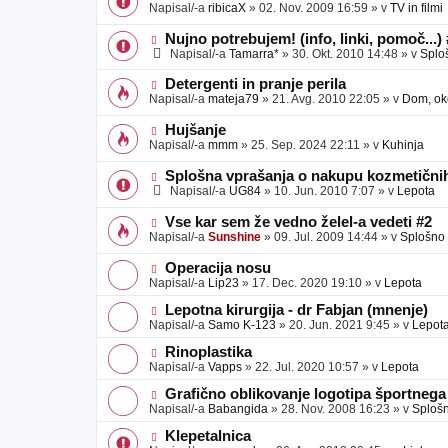
o
o
Napisal/-a
ribicaX
»
02. Nov. 2009 16:59
» v
TV in filmi
v
b
v
e
j
e
N
Nujno potrebujem! (info, linki, pomoč...)
a
o
o
Napisal/-a
Tamarra*
»
30. Okt. 2010 14:48
» v
Splo
v
b
v
e
j
e
N
Detergenti in pranje perila
a
o
o
Napisal/-a
mateja79
»
21. Avg. 2010 22:05
» v
Dom, oko
v
b
v
e
j
e
N
Hujšanje
a
o
o
Napisal/-a
mmm
»
25. Sep. 2024 22:11
» v
Kuhinja
v
b
v
e
j
e
N
Splošna vprašanja o nakupu kozmetičnih
a
o
o
Napisal/-a
UG84
»
10. Jun. 2010 7:07
» v
Lepota
v
b
v
e
j
e
N
Vse kar sem že vedno želel-a vedeti #2
a
o
o
Napisal/-a
Sunshine
»
09. Jul. 2009 14:44
» v
Splošno
v
b
v
e
j
e
N
Operacija nosu
a
o
o
Napisal/-a
Lip23
»
17. Dec. 2020 19:10
» v
Lepota
v
b
v
e
j
e
N
Lepotna kirurgija - dr Fabjan (mnenje)
a
o
o
Napisal/-a
Samo K-123
»
20. Jun. 2021 9:45
» v
Lepot
v
b
v
e
j
e
N
Rinoplastika
a
o
o
Napisal/-a
Vapps
»
22. Jul. 2020 10:57
» v
Lepota
v
b
v
e
j
e
N
Grafično oblikovanje logotipa športnega
a
o
o
Napisal/-a
Babangida
»
28. Nov. 2008 16:23
» v
Sploš
v
b
v
e
j
e
N
Klepetalnica
a
o
o