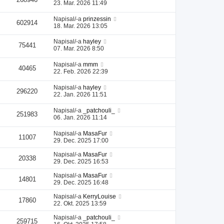
23. Mar. 2026 11:49
Napisal/-a
prinzessin
602914
18. Mar. 2026 13:05
Napisal/-a
hayley
75441
07. Mar. 2026 8:50
Napisal/-a
mmm
40465
22. Feb. 2026 22:39
Napisal/-a
hayley
296220
22. Jan. 2026 11:51
Napisal/-a
_patchouli_
251983
06. Jan. 2026 11:14
Napisal/-a
MasaFur
11007
29. Dec. 2025 17:00
Napisal/-a
MasaFur
20338
29. Dec. 2025 16:53
Napisal/-a
MasaFur
14801
29. Dec. 2025 16:48
Napisal/-a
KerryLouise
17860
22. Okt. 2025 13:59
Napisal/-a
_patchouli_
259715