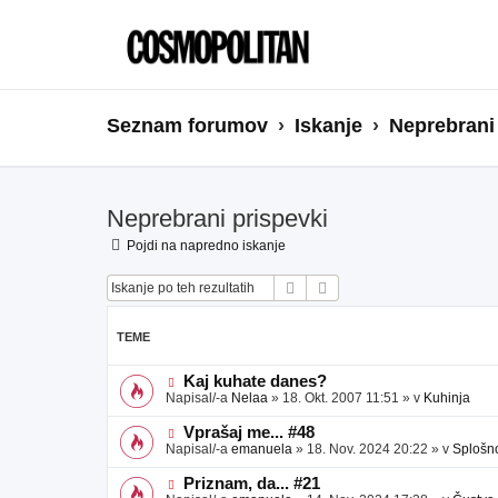
Seznam forumov
Iskanje
Neprebrani
Neprebrani prispevki
Pojdi na napredno iskanje
Iskanje
Napredno iskanje
TEME
N
Kaj kuhate danes?
o
Napisal/-a
Nelaa
»
18. Okt. 2007 11:51
» v
Kuhinja
v
e
N
Vprašaj me... #48
o
o
Napisal/-a
emanuela
»
18. Nov. 2024 20:22
» v
Splošn
b
v
j
e
N
Priznam, da... #21
a
o
o