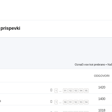
 prispevki
Označi vse kot prebrano
• Naš
ODGOVORI
1420
1
91
92
93
94
95
…
1400
o
1
90
91
92
93
94
…
1018