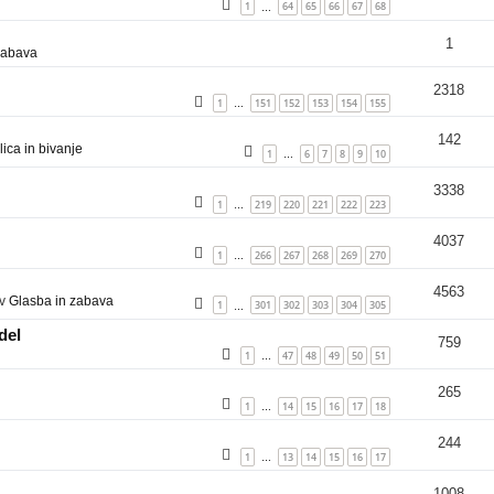
1
64
65
66
67
68
…
1
zabava
2318
1
151
152
153
154
155
…
142
ica in bivanje
1
6
7
8
9
10
…
3338
1
219
220
221
222
223
…
4037
1
266
267
268
269
270
…
4563
 v
Glasba in zabava
1
301
302
303
304
305
…
del
759
1
47
48
49
50
51
…
265
1
14
15
16
17
18
…
244
1
13
14
15
16
17
…
1008