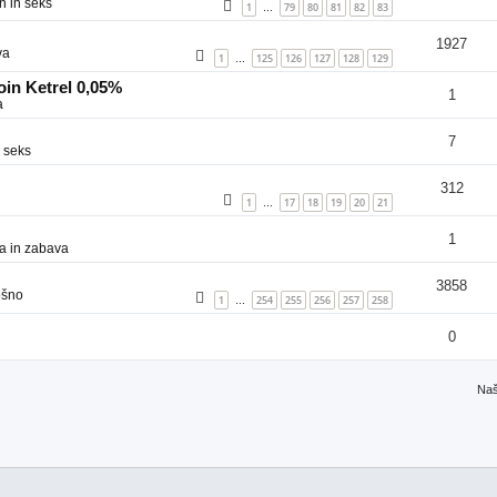
n in seks
1
79
80
81
82
83
…
1927
va
1
125
126
127
128
129
…
in Ketrel 0,05%
1
a
7
 seks
312
1
17
18
19
20
21
…
1
a in zabava
3858
ošno
1
254
255
256
257
258
…
0
Naš