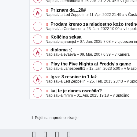
Napisal/-a
emanuela
»
26. Apr. 2012 20:45
» v
Ljubeze
v
b
v
e
j
e
N
Priznam da...20#
a
o
o
Napisal/-a
Led Zeppelin
»
11. Apr. 2022 21:49
» v
Čust
v
b
v
e
j
e
N
Prodam kremo za mladostno kožo tretino
a
o
o
Napisal/-a
Cristiansen
»
23. Jan. 2022 10:00
» v
Lepot
v
b
v
e
j
e
N
Količina seksa
a
o
o
Napisal/-a
jstsmjst
»
07. Jan. 2025 7:08
» v
Ljubezen in
v
b
v
e
j
e
N
diploma :(
a
o
o
Napisal/-a
evaeva
»
09. Maj. 2007 6:39
» v
Kariera
v
b
v
e
j
e
N
Play the Five Nights at Freddy's game
a
o
o
Napisal/-a
Janesbenth1
»
12. Jan. 2023 5:00
» v
Glasb
v
b
v
e
j
e
N
Igra: 3 resnice in 1 laž
a
o
o
Napisal/-a
Led Zeppelin
»
25. Feb. 2013 23:43
» v
Spl
v
b
v
e
j
e
N
kaj te je danes osrečilo?
a
o
o
Napisal/-a
mmm
»
01. Apr. 2025 19:18
» v
Splošno
v
b
v
e
j
e
a
o
v
b
e
j
Pojdi na napredno iskanje
a
v
e