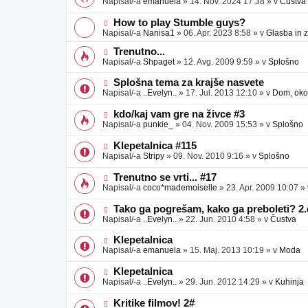
Napisal/-a
emanuela
»
14. Nov. 2024 17:38
» v
Čustva
v
b
v
e
j
e
N
How to play Stumble guys?
a
o
o
Napisal/-a
Nanisa1
»
06. Apr. 2023 8:58
» v
Glasba in 
v
b
v
e
j
e
N
Trenutno...
a
o
o
Napisal/-a
Shpaget
»
12. Avg. 2009 9:59
» v
Splošno
v
b
v
e
j
e
N
Splošna tema za krajše nasvete
a
o
o
Napisal/-a
..Evelyn..
»
17. Jul. 2013 12:10
» v
Dom, okol
v
b
v
e
j
e
N
kdo/kaj vam gre na živce #3
a
o
o
Napisal/-a
punkie_
»
04. Nov. 2009 15:53
» v
Splošno
v
b
v
e
j
e
N
Klepetalnica #115
a
o
o
Napisal/-a
Stripy
»
09. Nov. 2010 9:16
» v
Splošno
v
b
v
e
j
e
N
Trenutno se vrti... #17
a
o
o
Napisal/-a
coco*mademoiselle
»
23. Apr. 2009 10:07
»
v
b
v
e
j
e
N
Tako ga pogrešam, kako ga preboleti? 2.
a
o
o
Napisal/-a
..Evelyn..
»
22. Jun. 2010 4:58
» v
Čustva
v
b
v
e
j
e
N
Klepetalnica
a
o
o
Napisal/-a
emanuela
»
15. Maj. 2013 10:19
» v
Moda
v
b
v
e
j
e
N
Klepetalnica
a
o
o
Napisal/-a
..Evelyn..
»
29. Jun. 2012 14:29
» v
Kuhinja
v
b
v
e
j
e
N
Kritike filmov! 2#
a