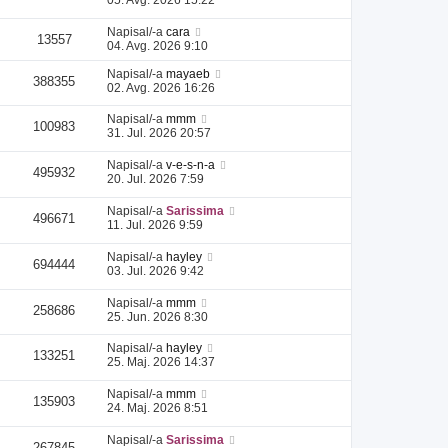
Napisal/-a
cara
13557
04. Avg. 2026 9:10
Napisal/-a
mayaeb
388355
02. Avg. 2026 16:26
Napisal/-a
mmm
100983
31. Jul. 2026 20:57
Napisal/-a
v-e-s-n-a
495932
20. Jul. 2026 7:59
Napisal/-a
Sarissima
496671
11. Jul. 2026 9:59
Napisal/-a
hayley
694444
03. Jul. 2026 9:42
Napisal/-a
mmm
258686
25. Jun. 2026 8:30
Napisal/-a
hayley
133251
25. Maj. 2026 14:37
Napisal/-a
mmm
135903
24. Maj. 2026 8:51
Napisal/-a
Sarissima
267845