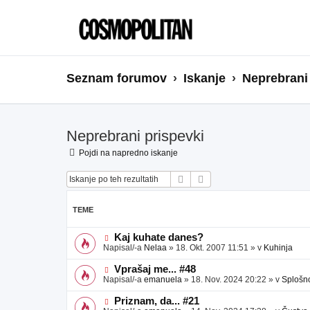
Seznam forumov
Iskanje
Neprebrani
Neprebrani prispevki
Pojdi na napredno iskanje
Iskanje
Napredno iskanje
TEME
N
Kaj kuhate danes?
o
Napisal/-a
Nelaa
»
18. Okt. 2007 11:51
» v
Kuhinja
v
e
N
Vprašaj me... #48
o
o
Napisal/-a
emanuela
»
18. Nov. 2024 20:22
» v
Splošn
b
v
j
e
N
Priznam, da... #21
a
o
o