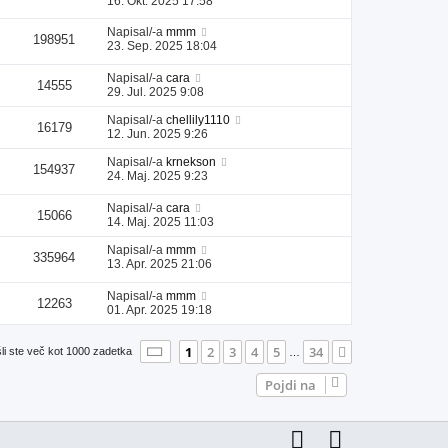
16. Okt. 2025 17:58
Napisal/-a
mmm
198951
23. Sep. 2025 18:04
Napisal/-a
cara
14555
29. Jul. 2025 9:08
Napisal/-a
chellily1110
16179
12. Jun. 2025 9:26
Napisal/-a
krnekson
154937
24. Maj. 2025 9:23
Napisal/-a
cara
15066
14. Maj. 2025 11:03
Napisal/-a
mmm
335964
13. Apr. 2025 21:06
Napisal/-a
mmm
12263
01. Apr. 2025 19:18
Stran
1
od
34
1
2
3
4
5
34
Naslednja
li ste več kot 1000 zadetka
…
Pojdi na