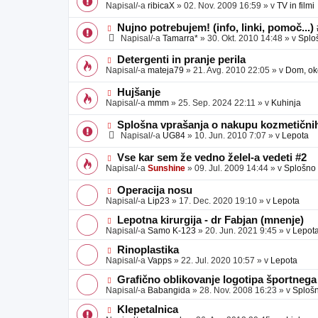
o
o
Napisal/-a
ribicaX
»
02. Nov. 2009 16:59
» v
TV in filmi
v
b
v
e
j
e
N
Nujno potrebujem! (info, linki, pomoč...)
a
o
o
Napisal/-a
Tamarra*
»
30. Okt. 2010 14:48
» v
Splo
v
b
v
e
j
e
N
Detergenti in pranje perila
a
o
o
Napisal/-a
mateja79
»
21. Avg. 2010 22:05
» v
Dom, oko
v
b
v
e
j
e
N
Hujšanje
a
o
o
Napisal/-a
mmm
»
25. Sep. 2024 22:11
» v
Kuhinja
v
b
v
e
j
e
N
Splošna vprašanja o nakupu kozmetičnih
a
o
o
Napisal/-a
UG84
»
10. Jun. 2010 7:07
» v
Lepota
v
b
v
e
j
e
N
Vse kar sem že vedno želel-a vedeti #2
a
o
o
Napisal/-a
Sunshine
»
09. Jul. 2009 14:44
» v
Splošno
v
b
v
e
j
e
N
Operacija nosu
a
o
o
Napisal/-a
Lip23
»
17. Dec. 2020 19:10
» v
Lepota
v
b
v
e
j
e
N
Lepotna kirurgija - dr Fabjan (mnenje)
a
o
o
Napisal/-a
Samo K-123
»
20. Jun. 2021 9:45
» v
Lepot
v
b
v
e
j
e
N
Rinoplastika
a
o
o
Napisal/-a
Vapps
»
22. Jul. 2020 10:57
» v
Lepota
v
b
v
e
j
e
N
Grafično oblikovanje logotipa športnega
a
o
o
Napisal/-a
Babangida
»
28. Nov. 2008 16:23
» v
Sploš
v
b
v
e
j
e
N
Klepetalnica
a
o
o