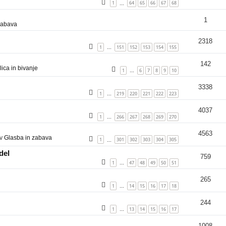
1
64
65
66
67
68
…
1
zabava
2318
1
151
152
153
154
155
…
142
ica in bivanje
1
6
7
8
9
10
…
3338
1
219
220
221
222
223
…
4037
1
266
267
268
269
270
…
4563
 v
Glasba in zabava
1
301
302
303
304
305
…
del
759
1
47
48
49
50
51
…
265
1
14
15
16
17
18
…
244
1
13
14
15
16
17
…
1008