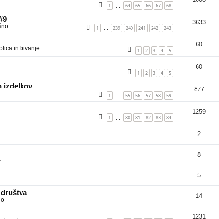
1
64
65
66
67
68
…
 #9
3633
šno
1
239
240
241
242
243
…
60
lica in bivanje
1
2
3
4
5
60
1
2
3
4
5
 izdelkov
877
1
55
56
57
58
59
…
1259
1
80
81
82
83
84
…
2
8
a
5
 društva
14
no
1231