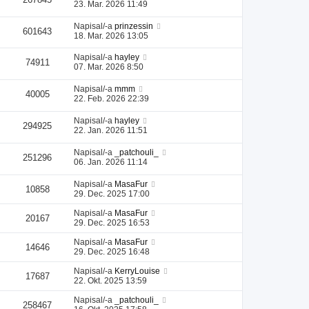
23. Mar. 2026 11:49
Napisal/-a
prinzessin
601643
18. Mar. 2026 13:05
Napisal/-a
hayley
74911
07. Mar. 2026 8:50
Napisal/-a
mmm
40005
22. Feb. 2026 22:39
Napisal/-a
hayley
294925
22. Jan. 2026 11:51
Napisal/-a
_patchouli_
251296
06. Jan. 2026 11:14
Napisal/-a
MasaFur
10858
29. Dec. 2025 17:00
Napisal/-a
MasaFur
20167
29. Dec. 2025 16:53
Napisal/-a
MasaFur
14646
29. Dec. 2025 16:48
Napisal/-a
KerryLouise
17687
22. Okt. 2025 13:59
Napisal/-a
_patchouli_
258467