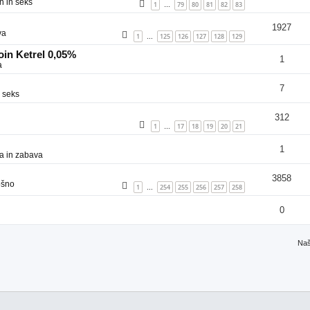
n in seks
1
79
80
81
82
83
…
1927
va
1
125
126
127
128
129
…
in Ketrel 0,05%
1
a
7
 seks
312
1
17
18
19
20
21
…
1
a in zabava
3858
ošno
1
254
255
256
257
258
…
0
Naš