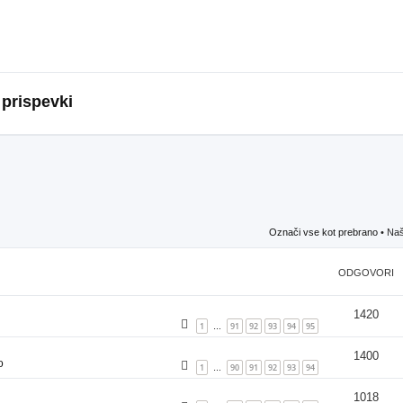
 prispevki
Označi vse kot prebrano
• Naš
ODGOVORI
1420
1
91
92
93
94
95
…
1400
o
1
90
91
92
93
94
…
1018