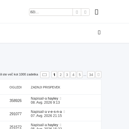
Iskanje
Napredno iskanje
Stran
1
od
34
1
2
3
4
5
34
Naslednja
li ste več kot 1000 zadetka
…
OGLEDI
ZADNJI PRISPEVEK
Napisal/-a
hayley
358926
08. Avg. 2026 9:13
Napisal/-a
v-e-s-n-a
291077
07. Avg. 2026 21:15
Napisal/-a
hayley
251572
05. Avg. 2026 15:22