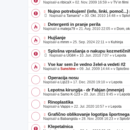
o
o
Napisal/-a
ribicaX
»
02. Nov. 2009 16:59
» v
TV in filmi
v
b
v
e
j
e
N
Nujno potrebujem! (info, linki, pomoč...)
a
o
o
Napisal/-a
Tamarra*
»
30. Okt. 2010 14:48
» v
Splo
v
b
v
e
j
e
N
Detergenti in pranje perila
a
o
o
Napisal/-a
mateja79
»
21. Avg. 2010 22:05
» v
Dom, oko
v
b
v
e
j
e
N
Hujšanje
a
o
o
Napisal/-a
mmm
»
25. Sep. 2024 22:11
» v
Kuhinja
v
b
v
e
j
e
N
Splošna vprašanja o nakupu kozmetičnih
a
o
o
Napisal/-a
UG84
»
10. Jun. 2010 7:07
» v
Lepota
v
b
v
e
j
e
N
Vse kar sem že vedno želel-a vedeti #2
a
o
o
Napisal/-a
Sunshine
»
09. Jul. 2009 14:44
» v
Splošno
v
b
v
e
j
e
N
Operacija nosu
a
o
o
Napisal/-a
Lip23
»
17. Dec. 2020 19:10
» v
Lepota
v
b
v
e
j
e
N
Lepotna kirurgija - dr Fabjan (mnenje)
a
o
o
Napisal/-a
Samo K-123
»
20. Jun. 2021 9:45
» v
Lepot
v
b
v
e
j
e
N
Rinoplastika
a
o
o
Napisal/-a
Vapps
»
22. Jul. 2020 10:57
» v
Lepota
v
b
v
e
j
e
N
Grafično oblikovanje logotipa športnega
a
o
o
Napisal/-a
Babangida
»
28. Nov. 2008 16:23
» v
Sploš
v
b
v
e
j
e
N
Klepetalnica
a
o
o