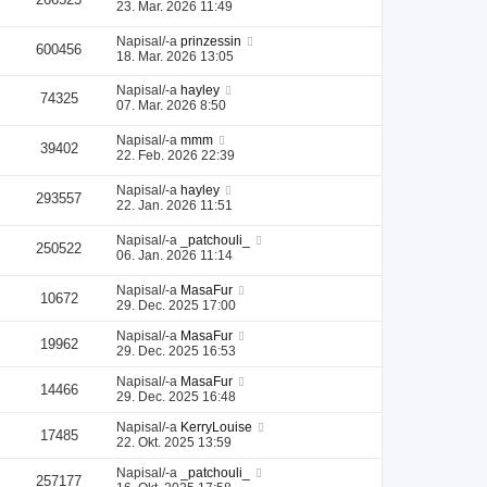
23. Mar. 2026 11:49
Napisal/-a
prinzessin
600456
18. Mar. 2026 13:05
Napisal/-a
hayley
74325
07. Mar. 2026 8:50
Napisal/-a
mmm
39402
22. Feb. 2026 22:39
Napisal/-a
hayley
293557
22. Jan. 2026 11:51
Napisal/-a
_patchouli_
250522
06. Jan. 2026 11:14
Napisal/-a
MasaFur
10672
29. Dec. 2025 17:00
Napisal/-a
MasaFur
19962
29. Dec. 2025 16:53
Napisal/-a
MasaFur
14466
29. Dec. 2025 16:48
Napisal/-a
KerryLouise
17485
22. Okt. 2025 13:59
Napisal/-a
_patchouli_
257177