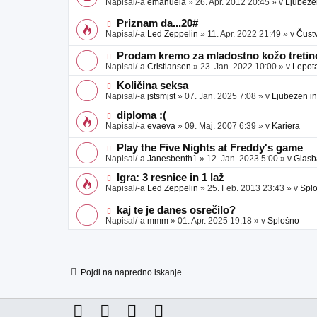
Napisal/-a
emanuela
»
26. Apr. 2012 20:45
» v
Ljubeze
v
b
v
e
j
e
N
Priznam da...20#
a
o
o
Napisal/-a
Led Zeppelin
»
11. Apr. 2022 21:49
» v
Čust
v
b
v
e
j
e
N
Prodam kremo za mladostno kožo tretino
a
o
o
Napisal/-a
Cristiansen
»
23. Jan. 2022 10:00
» v
Lepot
v
b
v
e
j
e
N
Količina seksa
a
o
o
Napisal/-a
jstsmjst
»
07. Jan. 2025 7:08
» v
Ljubezen in
v
b
v
e
j
e
N
diploma :(
a
o
o
Napisal/-a
evaeva
»
09. Maj. 2007 6:39
» v
Kariera
v
b
v
e
j
e
N
Play the Five Nights at Freddy's game
a
o
o
Napisal/-a
Janesbenth1
»
12. Jan. 2023 5:00
» v
Glasb
v
b
v
e
j
e
N
Igra: 3 resnice in 1 laž
a
o
o
Napisal/-a
Led Zeppelin
»
25. Feb. 2013 23:43
» v
Spl
v
b
v
e
j
e
N
kaj te je danes osrečilo?
a
o
o
Napisal/-a
mmm
»
01. Apr. 2025 19:18
» v
Splošno
v
b
v
e
j
e
a
o
v
b
e
j
Pojdi na napredno iskanje
a
v
e