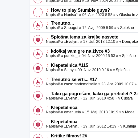
Napisal/-a
emanuela
»
18. Nov. 2024 20:22
» v
Splošn
v
b
v
e
j
e
N
How to play Stumble guys?
a
o
o
Napisal/-a
Nanisa1
»
06. Apr. 2023 8:58
» v
Glasba in 
v
b
v
e
j
e
N
Trenutno...
a
o
o
Napisal/-a
Shpaget
»
12. Avg. 2009 9:59
» v
Splošno
v
b
v
e
j
e
N
Splošna tema za krajše nasvete
a
o
o
Napisal/-a
..Evelyn..
»
17. Jul. 2013 12:10
» v
Dom, okol
v
b
v
e
j
e
N
kdo/kaj vam gre na živce #3
a
o
o
Napisal/-a
punkie_
»
04. Nov. 2009 15:53
» v
Splošno
v
b
v
e
j
e
N
Klepetalnica #115
a
o
o
Napisal/-a
Stripy
»
09. Nov. 2010 9:16
» v
Splošno
v
b
v
e
j
e
N
Trenutno se vrti... #17
a
o
o
Napisal/-a
coco*mademoiselle
»
23. Apr. 2009 10:07
»
v
b
v
e
j
e
N
Tako ga pogrešam, kako ga preboleti? 2.
a
o
o
Napisal/-a
..Evelyn..
»
22. Jun. 2010 4:58
» v
Čustva
v
b
v
e
j
e
N
Klepetalnica
a
o
o
Napisal/-a
emanuela
»
15. Maj. 2013 10:19
» v
Moda
v
b
v
e
j
e
N
Klepetalnica
a
o
o
Napisal/-a
..Evelyn..
»
29. Jun. 2012 14:29
» v
Kuhinja
v
b
v
e
j
e
N
Kritike filmov! 2#
a