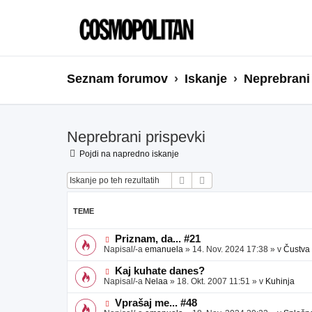
Seznam forumov
Iskanje
Neprebrani
Neprebrani prispevki
Pojdi na napredno iskanje
Iskanje
Napredno iskanje
TEME
N
Priznam, da... #21
o
Napisal/-a
emanuela
»
14. Nov. 2024 17:38
» v
Čustva
v
e
N
Kaj kuhate danes?
o
o
Napisal/-a
Nelaa
»
18. Okt. 2007 11:51
» v
Kuhinja
b
v
j
e
N
Vprašaj me... #48
a
o
o