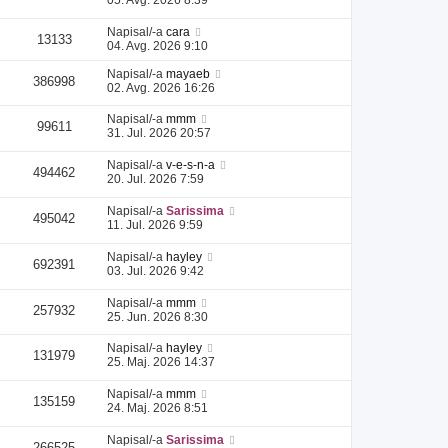
Napisal/-a
cara
13133
04. Avg. 2026 9:10
Napisal/-a
mayaeb
386998
02. Avg. 2026 16:26
Napisal/-a
mmm
99611
31. Jul. 2026 20:57
Napisal/-a
v-e-s-n-a
494462
20. Jul. 2026 7:59
Napisal/-a
Sarissima
495042
11. Jul. 2026 9:59
Napisal/-a
hayley
692391
03. Jul. 2026 9:42
Napisal/-a
mmm
257932
25. Jun. 2026 8:30
Napisal/-a
hayley
131979
25. Maj. 2026 14:37
Napisal/-a
mmm
135159
24. Maj. 2026 8:51
Napisal/-a
Sarissima
266525