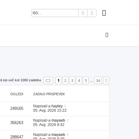
Iskanje
Napredno iskanje
Stran
1
od
34
1
2
3
4
5
34
Naslednja
li ste več kot 1000 zadetka
…
OGLEDI
ZADNJI PRISPEVEK
Napisal/-a
hayley
249165
05. Avg. 2026 15:22
Napisal/-a
mayaeb
356263
05. Avg. 2026 8:42
Napisal/-a
mayaeb
288647
05. Avg. 2026 8:39