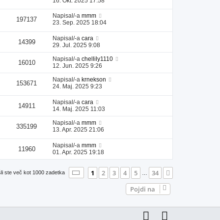
16. Okt. 2025 17:58
Napisal/-a
mmm
197137
23. Sep. 2025 18:04
Napisal/-a
cara
14399
29. Jul. 2025 9:08
Napisal/-a
chellily1110
16010
12. Jun. 2025 9:26
Napisal/-a
krnekson
153671
24. Maj. 2025 9:23
Napisal/-a
cara
14911
14. Maj. 2025 11:03
Napisal/-a
mmm
335199
13. Apr. 2025 21:06
Napisal/-a
mmm
11960
01. Apr. 2025 19:18
Stran
1
od
34
1
2
3
4
5
34
Naslednja
li ste več kot 1000 zadetka
…
Pojdi na