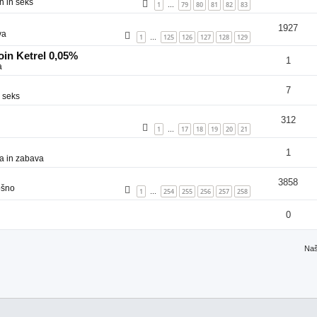
n in seks
1
79
80
81
82
83
…
1927
va
1
125
126
127
128
129
…
in Ketrel 0,05%
1
a
7
 seks
312
1
17
18
19
20
21
…
1
a in zabava
3858
ošno
1
254
255
256
257
258
…
0
Naš