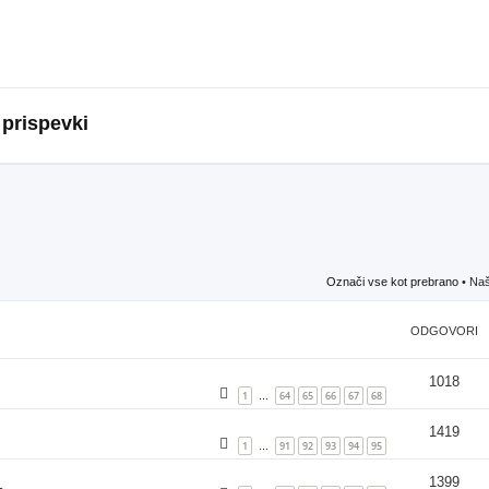
 prispevki
Označi vse kot prebrano
• Naš
ODGOVORI
1018
1
64
65
66
67
68
…
1419
1
91
92
93
94
95
…
1399