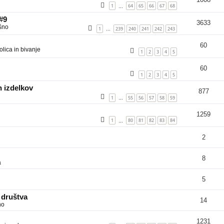
1
64
65
66
67
68
…
 #9
3633
šno
1
239
240
241
242
243
…
60
lica in bivanje
1
2
3
4
5
60
1
2
3
4
5
 izdelkov
877
1
55
56
57
58
59
…
1259
1
80
81
82
83
84
…
2
8
a
5
 društva
14
no
1231