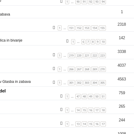
o
1
90
91
92
93
94
…
1
zabava
2318
1
151
152
153
154
155
…
142
ica in bivanje
1
6
7
8
9
10
…
3338
1
219
220
221
222
223
…
4037
1
266
267
268
269
270
…
4563
 v
Glasba in zabava
1
301
302
303
304
305
…
del
759
1
47
48
49
50
51
…
265
1
14
15
16
17
18
…
244
1
13
14
15
16
17
…
1008